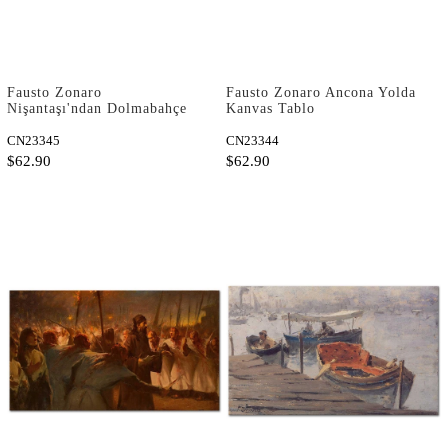
Fausto Zonaro
Fausto Zonaro Ancona Yolda
Nişantaşı'ndan Dolmabahçe
Kanvas Tablo
Camii Kanvas Tablo
CN23345
CN23344
$62.90
$62.90