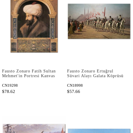
Fausto Zonaro Fatih Sultan
Fausto Zonaro Ertuğrul
Mehmet'in Portresi Kanvas
Süvari Alayı Galata Köprüsü
Tablo
Geçisi Kanvas Tablo
CN19298
CN18998
$78.62
$57.66