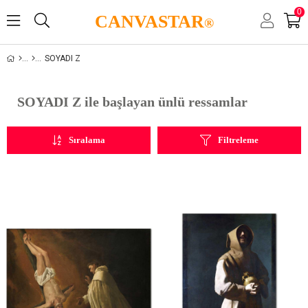
0
CANVASTAR
®
SOYADI Z
SOYADI Z ile başlayan ünlü ressamlar
Sıralama
Filtreleme