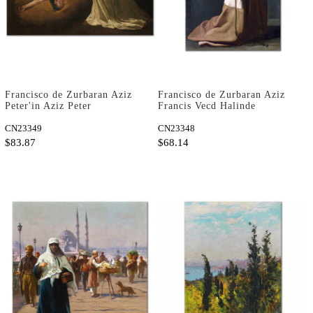
Francisco de Zurbaran Aziz
Francisco de Zurbaran Aziz
Peter'in Aziz Peter
Francis Vecd Halinde
Nolasco'ya Görünmesi
Kanvas Tablo
Kanvas Tablo
CN23349
CN23348
$83.87
$68.14