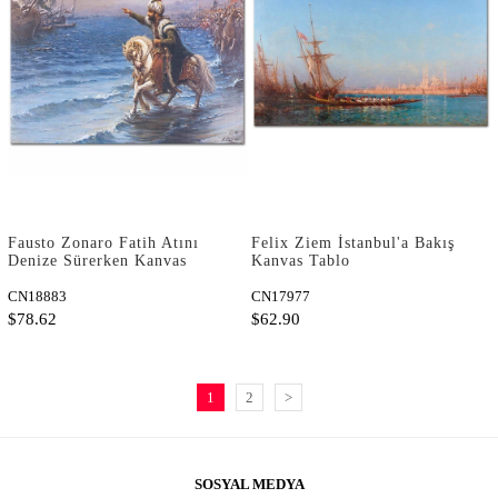
Fausto Zonaro Fatih Atını
Felix Ziem İstanbul'a Bakış
Denize Sürerken Kanvas
Kanvas Tablo
Tablo
CN18883
CN17977
$78.62
$62.90
1
2
>
SOSYAL MEDYA