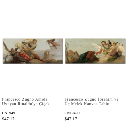
Francesco Zugno Amida
Francesco Zugno İbrahim ve
Uyuyan Rinaldo'ya Çiçek
Üç Melek Kanvas Tablo
Çelenkli Taç Giydirirken
Kanvas Tablo
CN19491
CN19490
$47.17
$47.17