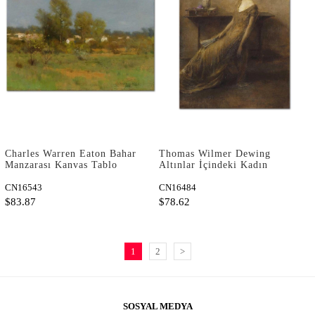
Charles Warren Eaton Bahar
Thomas Wilmer Dewing
Manzarası Kanvas Tablo
Altınlar İçindeki Kadın
Kanvas Tablo
CN16543
CN16484
$83.87
$78.62
1
2
>
SOSYAL MEDYA