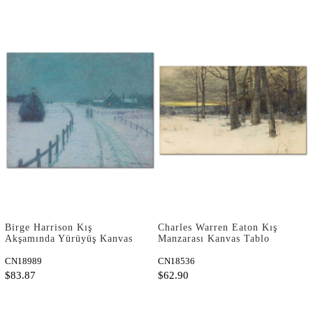
Birge Harrison Kış
Charles Warren Eaton Kış
Akşamında Yürüyüş Kanvas
Manzarası Kanvas Tablo
Tablo
CN18989
CN18536
$83.87
$62.90