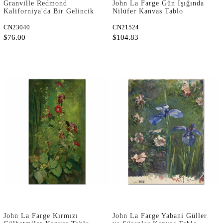
Granville Redmond
John La Farge Gün Işığında
Kaliforniya'da Bir Gelincik
Nilüfer Kanvas Tablo
Tarlası Kanvas Tablo
CN23040
CN21524
$76.00
$104.83
John La Farge Kırmızı
John La Farge Yabani Güller