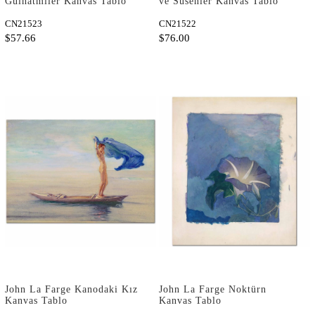
Gülhatmiler Kanvas Tablo
ve Süsenler Kanvas Tablo
CN21523
CN21522
$57.66
$76.00
John La Farge Kanodaki Kız
John La Farge Noktürn
Kanvas Tablo
Kanvas Tablo