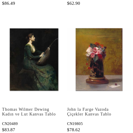
$86.49
$62.90
Thomas Wilmer Dewing
John la Farge Vazoda
Kadın ve Lut Kanvas Tablo
Çiçekler Kanvas Tablo
CN20489
CN19805
$83.87
$78.62