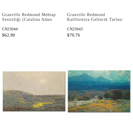
Granville Redmond Mehtap
Granville Redmond
Sessizliği (Catalina Adası
Kaliforniya Gelincik Tarlası
Civarı) Kanvas Tablo
Kanvas Tablo
CN23044
CN23043
$62.90
$70.76