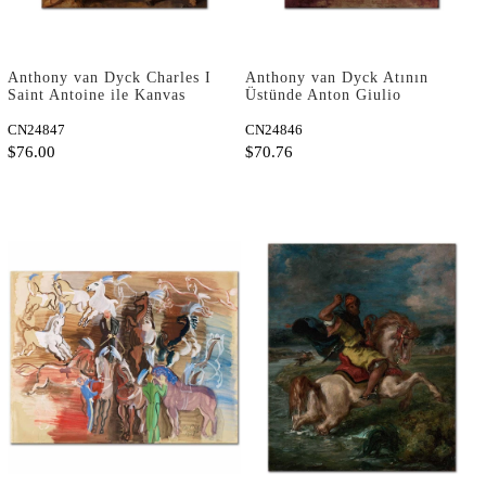
Anthony van Dyck Charles I
Anthony van Dyck Atının
Saint Antoine ile Kanvas
Üstünde Anton Giulio
Tablo
Brignole Kanvas Tablo
CN24847
CN24846
$76.00
$70.76