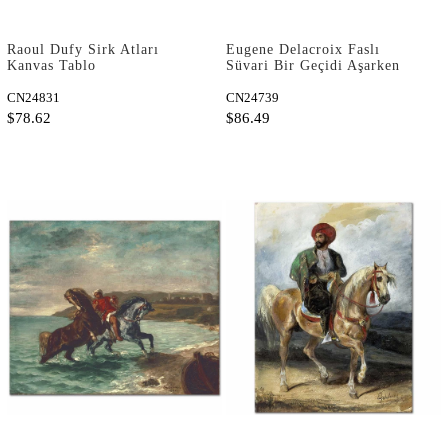
Raoul Dufy Sirk Atları
Eugene Delacroix Faslı
Kanvas Tablo
Süvari Bir Geçidi Aşarken
Kanvas Tablo
CN24831
CN24739
$78.62
$86.49