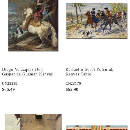
Diego Velazquez Don
Raffaello Sorbi Yolculuk
Gaspar de Guzman Kanvas
Kanvas Tablo
Tablo
CN23289
CN23170
$86.49
$62.90