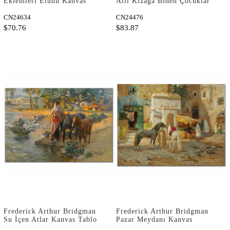
Eklemleri Etüdü Kanvas
Atlı Kızağa Binen Çocuklar
Tablo
Kanvas Tablo
CN24634
CN24476
$70.76
$83.87
Frederick Arthur Bridgman
Frederick Arthur Bridgman
Su İçen Atlar Kanvas Tablo
Pazar Meydanı Kanvas
Tablo