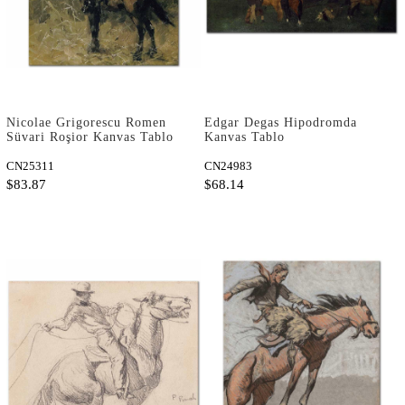
Nicolae Grigorescu Romen
Edgar Degas Hipodromda
Süvari Roşior Kanvas Tablo
Kanvas Tablo
CN25311
CN24983
$83.87
$68.14