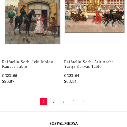
Raffaello Sorbi İçki Molası
Raffaello Sorbi Atlı Araba
Kanvas Tablo
Yarışı Kanvas Tablo
CN23166
CN23164
$96.97
$68.14
1
2
3
4
>
SOSYAL MEDYA