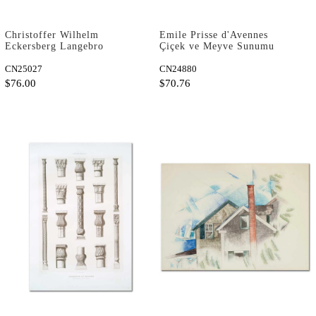
Christoffer Wilhelm
Emile Prisse d'Avennes
Eckersberg Langebro
Çiçek ve Meyve Sunumu
Kopenhag Kanvas Tablo
Kanvas Tablo
CN25027
CN24880
$76.00
$70.76