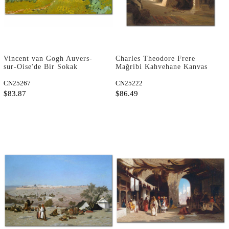
Vincent van Gogh Auvers-
Charles Theodore Frere
sur-Oise'de Bir Sokak
Mağribi Kahvehane Kanvas
Kanvas Tablo
Tablo
CN25267
CN25222
$83.87
$86.49