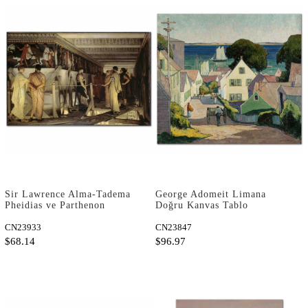
Sir Lawrence Alma-Tadema
George Adomeit Limana
Pheidias ve Parthenon
Doğru Kanvas Tablo
Frizleri Kanvas Tablo
CN23933
CN23847
$68.14
$96.97