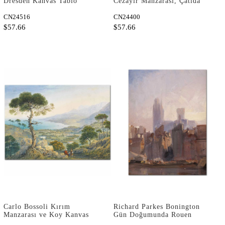
Dresden Kanvas Tablo
Cezayir Manzarası, Çatıda
Kadınlar Kanvas Tablo
CN24516
CN24400
$57.66
$57.66
Carlo Bossoli Kırım
Richard Parkes Bonington
Manzarası ve Koy Kanvas
Gün Doğumunda Rouen
Tablo
Katedrali Kanvas Tablo