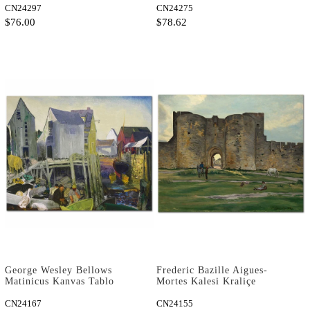
CN24297
CN24275
$76.00
$78.62
George Wesley Bellows
Frederic Bazille Aigues-
Matinicus Kanvas Tablo
Mortes Kalesi Kraliçe
Kapısı Kanvas Tablo
CN24167
CN24155