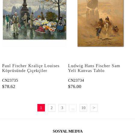
Paul Fischer Kraliçe Louises
Ludwig Hans Fischer Sam
Köprüsünde Çiçekçiler
Yeli Kanvas Tablo
Kanvas Tablo
CN23735
CN23734
$78.62
$76.00
1
2
3
...
10
>
SOSYAL MEDYA