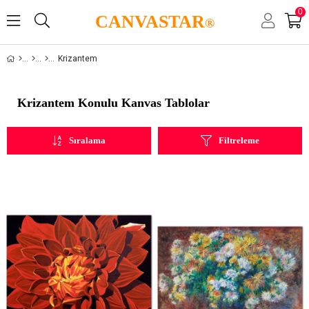
0
CANVASTAR
®
Krizantem
Krizantem Konulu Kanvas Tablolar
Sıralama
Filtreleme