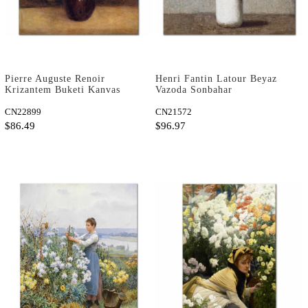
Pierre Auguste Renoir
Henri Fantin Latour Beyaz
Krizantem Buketi Kanvas
Vazoda Sonbahar
Tablo
Krizantemleri Kanvas Tablo
CN22899
CN21572
$86.49
$96.97