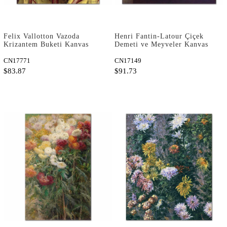
Felix Vallotton Vazoda
Henri Fantin-Latour Çiçek
Krizantem Buketi Kanvas
Demeti ve Meyveler Kanvas
Tablo
Tablo
CN17771
CN17149
$83.87
$91.73