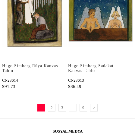
Hugo Simberg Rüya Kanvas
Hugo Simberg Sadakat
Tablo
Kanvas Tablo
CN23614
CN23613
$91.73
$86.49
1
2
3
...
9
>
SOSYAL MEDYA