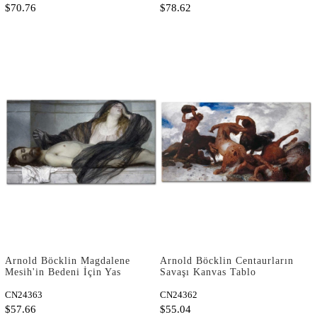
$70.76
$78.62
Arnold Böcklin Magdalene
Arnold Böcklin Centaurların
Mesih'in Bedeni İçin Yas
Savaşı Kanvas Tablo
Tutuyor Kanvas Tablo
CN24363
CN24362
$57.66
$55.04