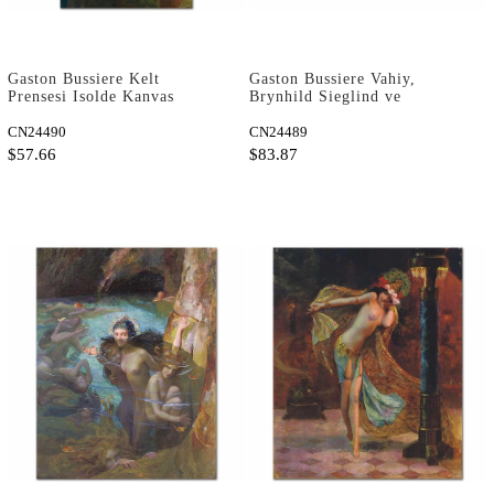
Gaston Bussiere Kelt
Gaston Bussiere Vahiy,
Prensesi Isolde Kanvas
Brynhild Sieglind ve
Tablo
Sigmund'u Keşfediyor
CN24490
Kanvas Tablo
CN24489
$57.66
$83.87