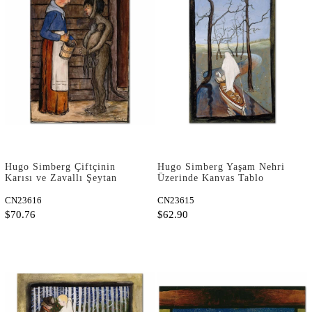
Hugo Simberg Çiftçinin
Hugo Simberg Yaşam Nehri
Karısı ve Zavallı Şeytan
Üzerinde Kanvas Tablo
Kanvas Tablo
CN23616
CN23615
$70.76
$62.90