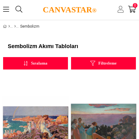
0
CANVASTAR
®
Sembolizm
Sembolizm Akımı Tabloları
Sıralama
Filtreleme