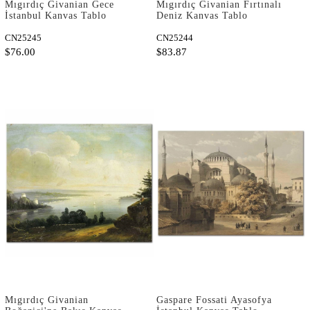
Mıgırdıç Givanian Gece
Mıgırdıç Givanian Fırtınalı
İstanbul Kanvas Tablo
Deniz Kanvas Tablo
CN25245
CN25244
$76.00
$83.87
Mıgırdıç Givanian
Gaspare Fossati Ayasofya