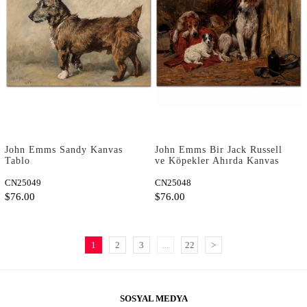
John Emms Sandy Kanvas
John Emms Bir Jack Russell
Tablo
ve Köpekler Ahırda Kanvas
Tablo
CN25049
CN25048
$76.00
$76.00
1
2
3
...
22
>
SOSYAL MEDYA