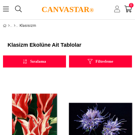
0
CANVASTAR
®
Klasisizm
Klasizm Ekolüne Ait Tablolar
Sıralama
Filtreleme