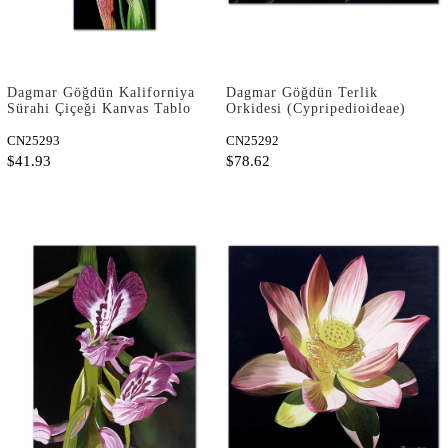
Dagmar Göğdün Kaliforniya
Dagmar Göğdün Terlik
Sürahi Çiçeği Kanvas Tablo
Orkidesi (Cypripedioideae)
Kanvas Tablo
CN25293
CN25292
$41.93
$78.62