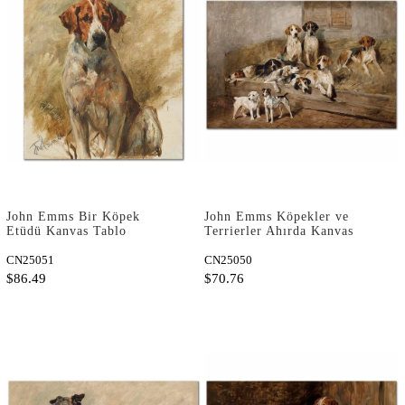
John Emms Bir Köpek
John Emms Köpekler ve
Etüdü Kanvas Tablo
Terrierler Ahırda Kanvas
Tablo
CN25051
CN25050
$86.49
$70.76