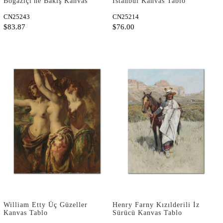
Boğaziçi'ne Bakış Kanvas
İstanbul Kanvas Tablo
Tablo
CN25243
CN25214
$83.87
$76.00
William Etty Üç Güzeller
Henry Farny Kızılderili İz
Kanvas Tablo
Sürücü Kanvas Tablo