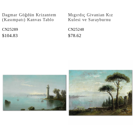
Dagmar Göğdün Krizantem
Mıgırdıç Givanian Kız
(Kasımpatı) Kanvas Tablo
Kulesi ve Sarayburnu
Kanvas Tablo
CN25289
CN25248
$104.83
$78.62