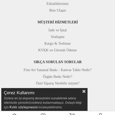
Etkinliklerimiz
Bize Ulaşın
MÜŞTERİ HİZMETLERİ
İade ve İptal
Sözleşme
Kargo & Teslimat
KVKK ve Güvenli Ödeme
SIKÇA SORULAN SORULAR
Fine Art Sanatsal Baskı - Kanvas Tablo Nedir?
Özgün Baskı Nedir?
Özel Sipariş Verebilir miyim?
Yerinde Uygulama Mümkün mü?
Çerez Kullanımı
Sizlere en iyi alışveriş deneyimini sunabilmek adına
STÜDYOMUZDAN
sitemizde çerezler(cookies) kullanmaktayız. Detaylı bilgi
Kvkk sözleşmesini
için
inceleyebilirsiniz.
Fotoğraf Kareleri