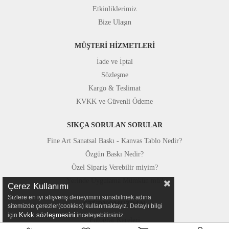
Etkinliklerimiz
Bize Ulaşın
MÜŞTERİ HİZMETLERİ
İade ve İptal
Sözleşme
Kargo & Teslimat
KVKK ve Güvenli Ödeme
SIKÇA SORULAN SORULAR
Fine Art Sanatsal Baskı - Kanvas Tablo Nedir?
Özgün Baskı Nedir?
Özel Sipariş Verebilir miyim?
Yerinde Uygulama Mümkün mü?
Çerez Kullanımı
Sizlere en iyi alışveriş deneyimini sunabilmek adına
STÜDYOMUZDAN
sitemizde çerezler(cookies) kullanmaktayız. Detaylı bilgi
Kvkk sözleşmesini
için
inceleyebilirsiniz.
Fotoğraf Kareleri