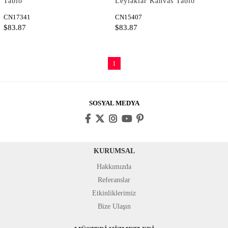
Tablo
Leylaklar Kanvas Tablo
CN17341
CN15407
$83.87
$83.87
1
SOSYAL MEDYA
KURUMSAL
Hakkımızda
Referanslar
Etkinliklerimiz
Bize Ulaşın