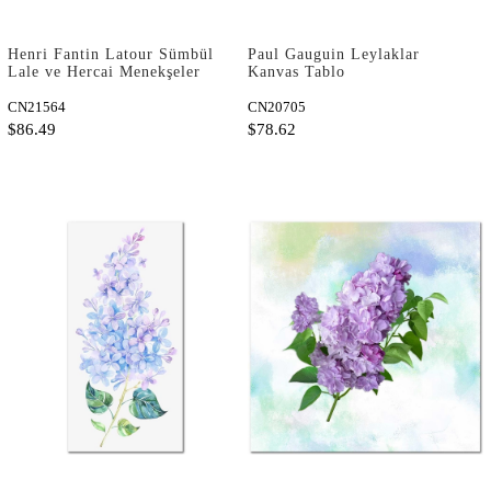
Henri Fantin Latour Sümbül
Paul Gauguin Leylaklar
Lale ve Hercai Menekşeler
Kanvas Tablo
Kanvas Tablo
CN21564
CN20705
$86.49
$78.62