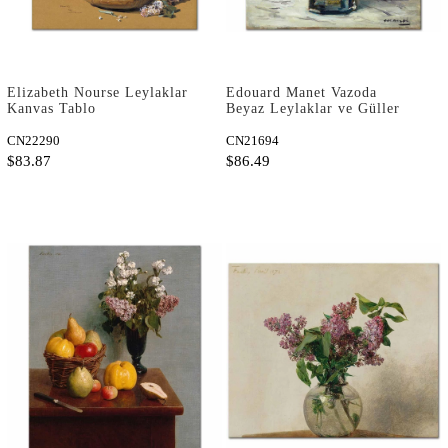
Elizabeth Nourse Leylaklar
Edouard Manet Vazoda
Kanvas Tablo
Beyaz Leylaklar ve Güller
Kanvas Tablo
CN22290
CN21694
$83.87
$86.49