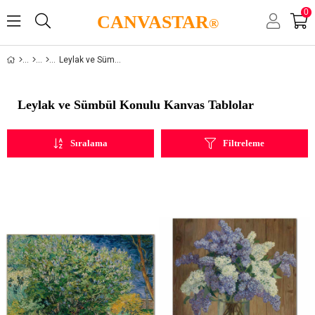
0
CANVASTAR
®
Leylak ve Sümbül
Leylak ve Sümbül Konulu Kanvas Tablolar
Sıralama
Filtreleme