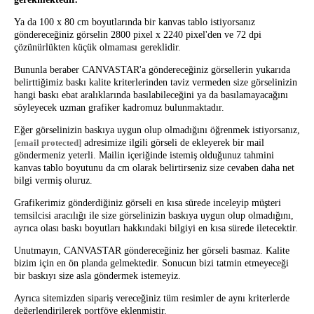
Ya da 100 x 80 cm boyutlarında bir kanvas tablo istiyorsanız
göndereceğiniz görselin 2800 pixel x 2240 pixel'den ve 72 dpi
çözünürlükten küçük olmaması gereklidir.
Bununla beraber CANVASTAR'a göndereceğiniz görsellerin yukarıda
belirttiğimiz baskı kalite kriterlerinden taviz vermeden size görselinizin
hangi baskı ebat aralıklarında basılabileceğini ya da basılamayacağını
söyleyecek uzman grafiker kadromuz bulunmaktadır.
Eğer görselinizin baskıya uygun olup olmadığını öğrenmek istiyorsanız,
[email protected]
adresimize ilgili görseli de ekleyerek bir mail
göndermeniz yeterli. Mailin içeriğinde istemiş olduğunuz tahmini
kanvas tablo boyutunu da cm olarak belirtirseniz size cevaben daha net
bilgi vermiş oluruz.
Grafikerimiz gönderdiğiniz görseli en kısa sürede inceleyip müşteri
temsilcisi aracılığı ile size görselinizin baskıya uygun olup olmadığını,
ayrıca olası baskı boyutları hakkındaki bilgiyi en kısa sürede iletecektir.
Unutmayın, CANVASTAR göndereceğiniz her görseli basmaz. Kalite
bizim için en ön planda gelmektedir. Sonucun bizi tatmin etmeyeceği
bir baskıyı size asla göndermek istemeyiz.
Ayrıca sitemizden sipariş vereceğiniz tüm resimler de aynı kriterlerde
değerlendirilerek portföye eklenmiştir.