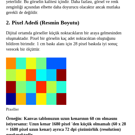
yeterlidir. Bu görselin kalitesi içindir. Daha fazlası, görsel ve renk
zenginliği açısından elbette daha doyurucu olacaktır ancak mutlaka
gerekli de değildir.
2. Pixel Adedi (Resmin Boyutu)
Dijital ortamda görseller küçük noktacıkların bir araya gelmesinden
oluşmaktadır. Pixel bir görselin kaç adet noktacıktan oluştuğunu
bildiren birimdir. 1 cm baskı alanı için 28 pixel baskıda iyi sonuç
verecek bir ölçüttür.
Pixeller
Örneğin: Kanvas tablonuzun uzun kenarının 60 cm olmasını
istiyorsanız: Uzun kenar 1680 pixel 'den küçük olmamalı (60 x 28
= 1680 pixel uzun kenar) ayrıca 72 dpi çözünürlük (resolution)
gerekmektedir.