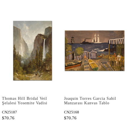
Thomas Hill Bridal Veil
Joaquin Torres Garcia Sahil
Şelalesi Yosemite Vadisi
Manzarası Kanvas Tablo
Kanvas Tablo
CN25187
CN25168
$70.76
$70.76