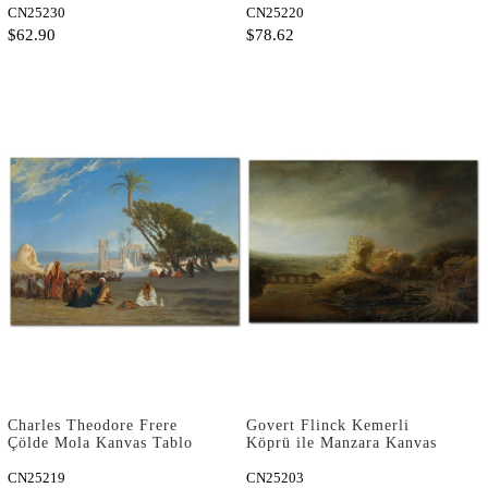
CN25230
Tablo
CN25220
$62.90
$78.62
Charles Theodore Frere
Govert Flinck Kemerli
Çölde Mola Kanvas Tablo
Köprü ile Manzara Kanvas
Tablo
CN25219
CN25203