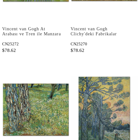
Vincent van Gogh At
Vincent van Gogh
Arabası ve Tren ile Manzara
Clichy'deki Fabrikalar
Kanvas Tablo
Kanvas Tablo
CN25272
CN25270
$78.62
$78.62