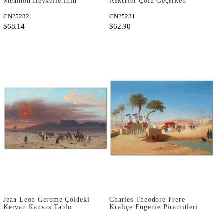
Memnon Heykellerinin
Askerler Çölü Geçerken
Önünden Geçen Kervan
Kanvas Tablo
Kanvas Tablo
CN25232
CN25231
$68.14
$62.90
Jean Leon Gerome Çöldeki
Charles Theodore Frere
Kervan Kanvas Tablo
Kraliçe Eugenie Piramitleri
Ziyaret Ederken Kanvas