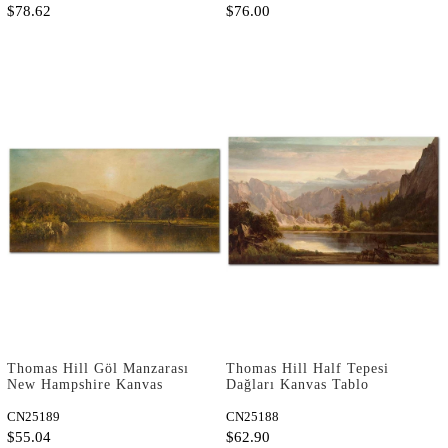
$78.62
$76.00
Thomas Hill Göl Manzarası
Thomas Hill Half Tepesi
New Hampshire Kanvas
Dağları Kanvas Tablo
Tablo
CN25189
CN25188
$55.04
$62.90