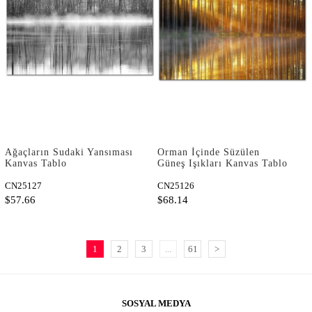
Ağaçların Sudaki Yansıması
Orman İçinde Süzülen
Kanvas Tablo
Güneş Işıkları Kanvas Tablo
CN25127
CN25126
$57.66
$68.14
1
2
3
...
61
>
SOSYAL MEDYA