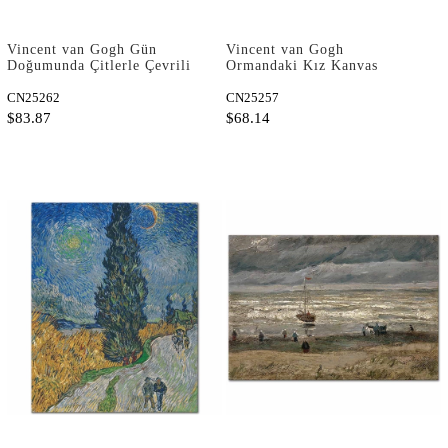
Vincent van Gogh Gün
Vincent van Gogh
Doğumunda Çitlerle Çevrili
Ormandaki Kız Kanvas
Buğday Tarlası Kanvas
Tablo
Tablo
CN25262
CN25257
$83.87
$68.14