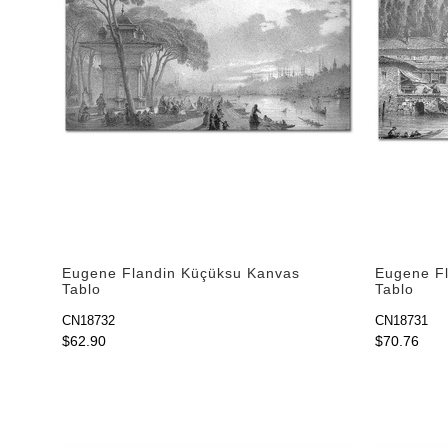
Eugene Flandin Küçüksu Kanvas
Eugene Fl
Tablo
Tablo
CN18732
CN18731
$62.90
$70.76