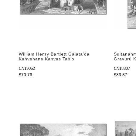
William Henry Bartlett Galata'da
Sultanahm
Kahvehane Kanvas Tablo
Gravürü K
CN19052
CN18807
$70.76
$83.87