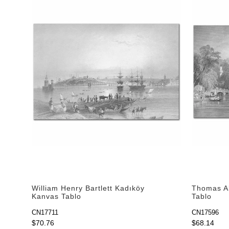
William Henry Bartlett Kadıköy
Thomas A
Kanvas Tablo
Tablo
CN17711
CN17596
$70.76
$68.14