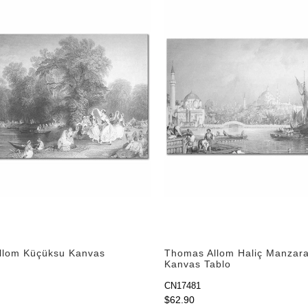
llom Küçüksu Kanvas
Thomas Allom Haliç Manzara
Kanvas Tablo
CN17481
$62.90