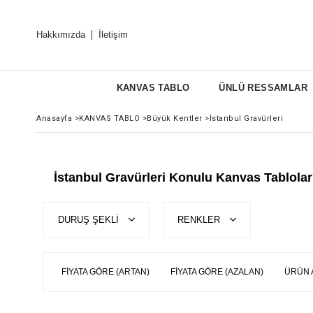
Hakkımızda
İletişim
KANVAS TABLO
ÜNLÜ RESSAMLAR
Anasayfa
>
KANVAS TABLO
>
Büyük Kentler
>
İstanbul Gravürleri
İstanbul Gravürleri Konulu Kanvas Tablolar
DURUŞ ŞEKLİ
RENKLER
FIYATA GÖRE (ARTAN)
FIYATA GÖRE (AZALAN)
ÜRÜN 