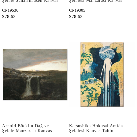
Şelale Schaffhausen Kanvas
Şelalesi Manzarası Kanvas
Tablo
Tablo
CN19536
CN19305
$78.62
$78.62
Arnold Böcklin Dağ ve
Katsushika Hokusai Amida
Şelale Manzarası Kanvas
Şelalesi Kanvas Tablo
Tablo