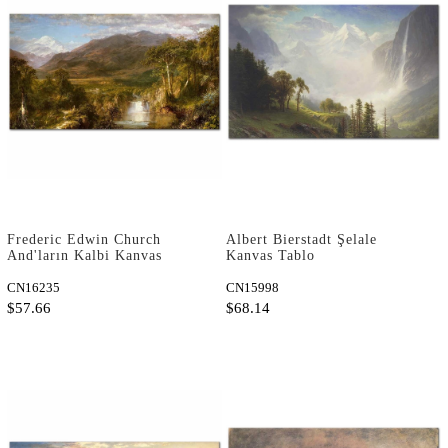
Frederic Edwin Church
Albert Bierstadt Şelale
And'ların Kalbi Kanvas
Kanvas Tablo
Tablo
CN16235
CN15998
$57.66
$68.14