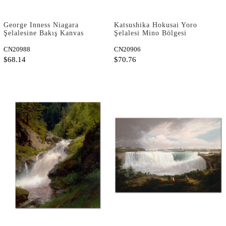
George Inness Niagara
Katsushika Hokusai Yoro
Şelalesine Bakış Kanvas
Şelalesi Mino Bölgesi
Tablo
Kanvas Tablo
CN20988
CN20906
$68.14
$70.76