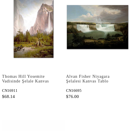
Thomas Hill Yosemite
Alvan Fisher Niyagara
Vadisinde Şelale Kanvas
Şelalesi Kanvas Tablo
Tablo
CN16911
CN16695
$68.14
$76.00