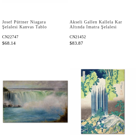
Josef Püttner Niagara
Akseli Gallen Kallela Kar
Şelalesi Kanvas Tablo
Altında Imatra Şelalesi
Kanvas Tablo
CN22747
CN21452
$68.14
$83.87