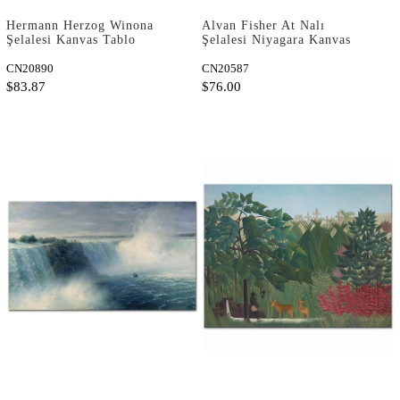
Hermann Herzog Winona
Alvan Fisher At Nalı
Şelalesi Kanvas Tablo
Şelalesi Niyagara Kanvas
Tablo
CN20890
CN20587
$83.87
$76.00