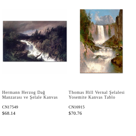
Hermann Herzog Dağ
Thomas Hill Vernal Şelalesi
Manzarası ve Şelale Kanvas
Yosemite Kanvas Tablo
Tablo
CN17549
CN16915
$68.14
$70.76