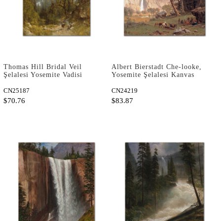
Thomas Hill Bridal Veil
Albert Bierstadt Che-looke,
Şelalesi Yosemite Vadisi
Yosemite Şelalesi Kanvas
Kanvas Tablo
Tablo
CN25187
CN24219
$70.76
$83.87