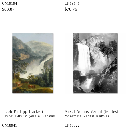
CN19194
CN19141
$83.87
$70.76
Jacob Philipp Hackert
Ansel Adams Vernal Şelalesi
Tivoli Büyük Şelale Kanvas
Yosemite Vadisi Kanvas
Tablo
Tablo
CN18941
CN18522