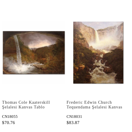
Thomas Cole Kaaterskill
Frederic Edwin Church
Şelalesi Kanvas Tablo
Tequendama Şelalesi Kanvas
Tablo
CN18055
CN18031
$70.76
$83.87