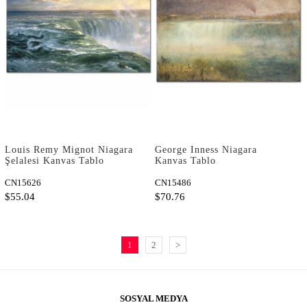
Louis Remy Mignot Niagara
George Inness Niagara
Şelalesi Kanvas Tablo
Kanvas Tablo
CN15626
CN15486
$55.04
$70.76
1
2
>
SOSYAL MEDYA