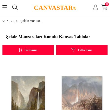
0
CANVASTAR
®
Şelale Manzaraları
Şelale Manzaraları Konulu Kanvas Tablolar
Sıralama
Filtreleme