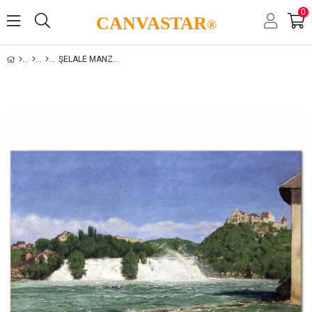
0
CANVASTAR
®
ŞELALE MANZARALARI