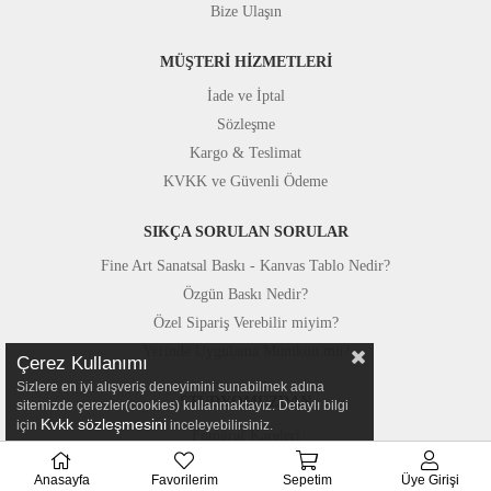
Bize Ulaşın
MÜŞTERİ HİZMETLERİ
İade ve İptal
Sözleşme
Kargo & Teslimat
KVKK ve Güvenli Ödeme
SIKÇA SORULAN SORULAR
Fine Art Sanatsal Baskı - Kanvas Tablo Nedir?
Özgün Baskı Nedir?
Özel Sipariş Verebilir miyim?
Yerinde Uygulama Mümkün mü?
Çerez Kullanımı
Sizlere en iyi alışveriş deneyimini sunabilmek adına
STÜDYOMUZDAN
sitemizde çerezler(cookies) kullanmaktayız. Detaylı bilgi
Kvkk sözleşmesini
için
inceleyebilirsiniz.
Fotoğraf Kareleri
Basında Canvastar
Anasayfa
Favorilerim
Sepetim
Üye Girişi