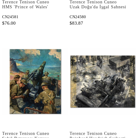
Terence Tenison Cuneo
Terence Tenison Cuneo
HMS 'Prince of Wales'
Uzak Doğu'da İşgal Sahnesi
Japon Uçaklarının Saldırısı
Kanvas Tablo
Altında Kanvas Tablo
CN24581
CN24580
$76.00
$83.87
Terence Tenison Cuneo
Terence Tenison Cuneo