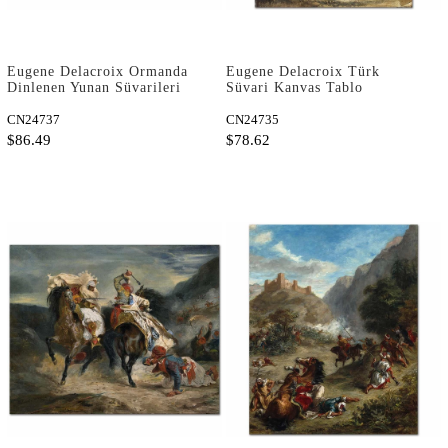
Eugene Delacroix Ormanda
Eugene Delacroix Türk
Dinlenen Yunan Süvarileri
Süvari Kanvas Tablo
Kanvas Tablo
CN24737
CN24735
$86.49
$78.62