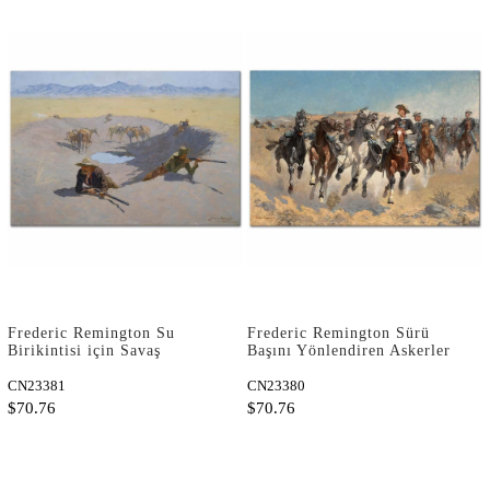
Frederic Remington Su
Frederic Remington Sürü
Birikintisi için Savaş
Başını Yönlendiren Askerler
Kanvas Tablo
Kanvas Tablo
CN23381
CN23380
$70.76
$70.76