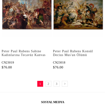
Peter Paul Rubens Sabine
Peter Paul Rubens Konsül
Kadınlarına Tecavüz Kanvas
Decius Mus'un Ölümü
Tablo
Kanvas Tablo
CN23019
CN23018
$76.00
$76.00
1
2
3
>
SOSYAL MEDYA