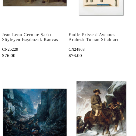
Jean Leon Gerome Şarkı
Emile Prisse d'Avennes
Söyleyen Başıbozuk Kanvas
Arabesk Toman Silahları
Tablo
Kanvas Tablo
CN25229
CN24868
$76.00
$76.00