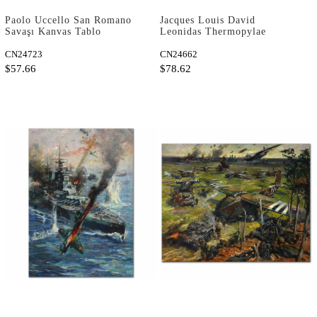
Paolo Uccello San Romano
Jacques Louis David
Savaşı Kanvas Tablo
Leonidas Thermopylae
Savaşında Kanvas Tablo
CN24723
CN24662
$57.66
$78.62