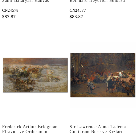
Sahil Bataryası Kanvas
Reinhard Heydrich Suikasti
Tablo
Kanvas Tablo
CN24578
CN24577
$83.87
$83.87
Frederick Arthur Bridgman
Sir Lawrence Alma-Tadema
Firavun ve Ordusunun
Gunthram Bose ve Kızları
Kızıldeniz'de Boğuluşu
Kanvas Tablo