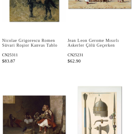
Nicolae Grigorescu Romen
Jean Leon Gerome Mısırlı
Süvari Roşior Kanvas Tablo
Askerler Çölü Geçerken
Kanvas Tablo
CN25311
CN25231
$83.87
$62.90