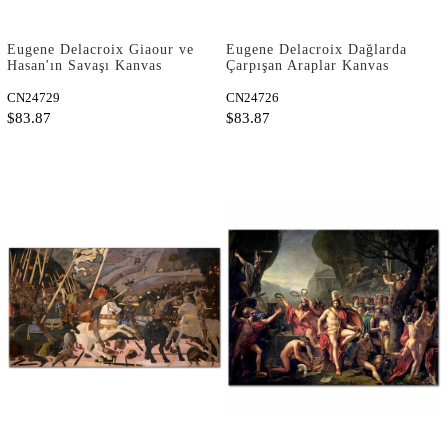
Eugene Delacroix Giaour ve
Eugene Delacroix Dağlarda
Hasan'ın Savaşı Kanvas
Çarpışan Araplar Kanvas
Tablo
Tablo
CN24729
CN24726
$83.87
$83.87