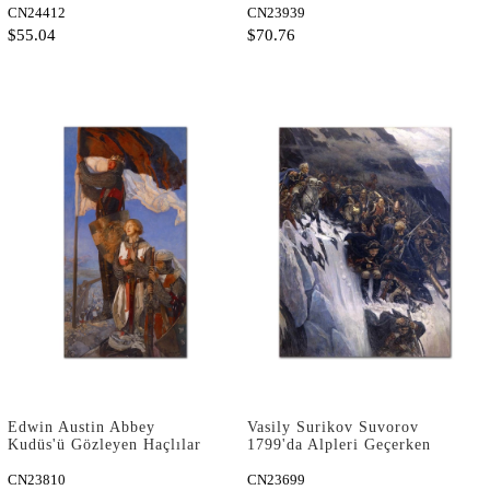
Kanvas Tablo
CN24412
CN23939
$55.04
$70.76
Edwin Austin Abbey
Vasily Surikov Suvorov
Kudüs'ü Gözleyen Haçlılar
1799'da Alpleri Geçerken
Kanvas Tablo
Kanvas Tablo
CN23810
CN23699