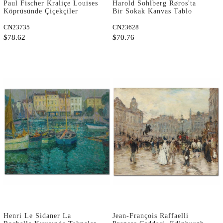
Paul Fischer Kraliçe Louises
Harold Sohlberg Røros'ta
Köprüsünde Çiçekçiler
Bir Sokak Kanvas Tablo
Kanvas Tablo
CN23735
CN23628
$78.62
$70.76
Henri Le Sidaner La
Jean-François Raffaelli