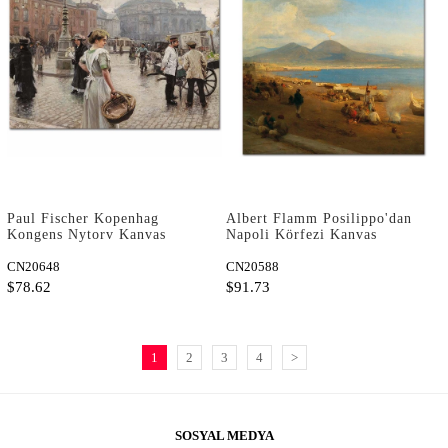
Paul Fischer Kopenhag
Albert Flamm Posilippo'dan
Kongens Nytorv Kanvas
Napoli Körfezi Kanvas
Tablo
Tablo
CN20648
CN20588
$78.62
$91.73
1
2
3
4
>
SOSYAL MEDYA