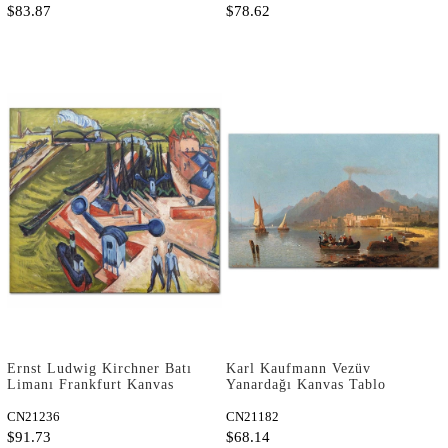
$83.87
$78.62
Ernst Ludwig Kirchner Batı
Karl Kaufmann Vezüv
Limanı Frankfurt Kanvas
Yanardağı Kanvas Tablo
Tablo
CN21236
CN21182
$91.73
$68.14