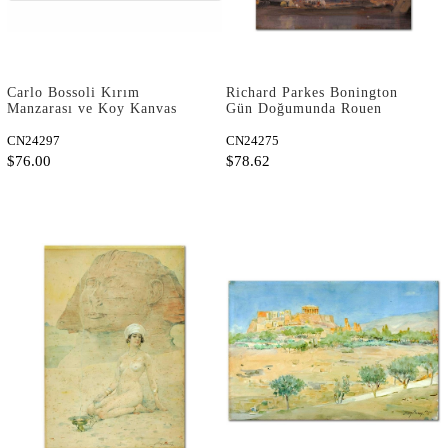
Carlo Bossoli Kırım
Richard Parkes Bonington
Manzarası ve Koy Kanvas
Gün Doğumunda Rouen
Tablo
Katedrali Kanvas Tablo
CN24297
CN24275
$76.00
$78.62