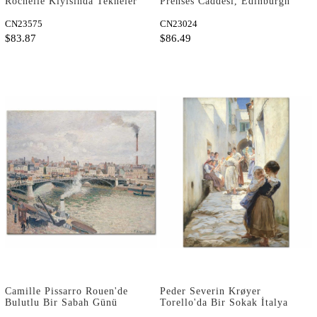
Rochelle Kıyısında Tekneler
Prenses Caddesi, Edinburgh
Kanvas Tablo
Kanvas Tablo
CN23575
CN23024
$83.87
$86.49
Camille Pissarro Rouen'de
Peder Severin Krøyer
Bulutlu Bir Sabah Günü
Torello'da Bir Sokak İtalya
Kanvas Tablo
Kanvas Tablo