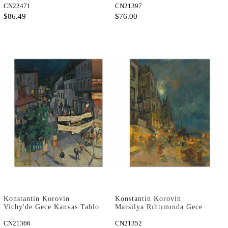
CN22471
CN21397
$86.49
$76.00
Konstantin Korovin
Konstantin Korovin
Vichy'de Gece Kanvas Tablo
Marsilya Rıhtımında Gece
Kanvas Tablo
CN21366
CN21352