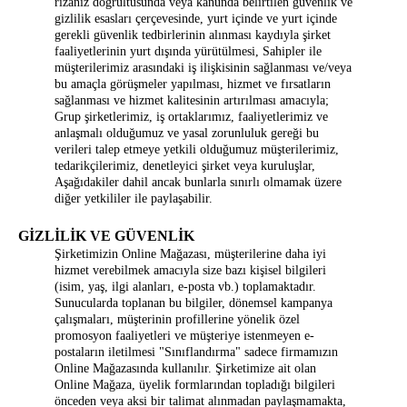
rızanız doğrultusunda veya kanunda belirtilen güvenlik ve
gizlilik esasları çerçevesinde, yurt içinde ve yurt içinde
gerekli güvenlik tedbirlerinin alınması kaydıyla şirket
faaliyetlerinin yurt dışında yürütülmesi, Sahipler ile
müşterilerimiz arasındaki iş ilişkisinin sağlanması ve/veya
bu amaçla görüşmeler yapılması, hizmet ve fırsatların
sağlanması ve hizmet kalitesinin artırılması amacıyla;
Grup şirketlerimiz, iş ortaklarımız, faaliyetlerimiz ve
anlaşmalı olduğumuz ve yasal zorunluluk gereği bu
verileri talep etmeye yetkili olduğumuz müşterilerimiz,
tedarikçilerimiz, denetleyici şirket veya kuruluşlar,
Aşağıdakiler dahil ancak bunlarla sınırlı olmamak üzere
diğer yetkililer ile paylaşabilir.
GİZLİLİK VE GÜVENLİK
Şirketimizin Online Mağazası, müşterilerine daha iyi
hizmet verebilmek amacıyla size bazı kişisel bilgileri
(isim, yaş, ilgi alanları, e-posta vb.) toplamaktadır.
Sunucularda toplanan bu bilgiler, dönemsel kampanya
çalışmaları, müşterinin profillerine yönelik özel
promosyon faaliyetleri ve müşteriye istenmeyen e-
postaların iletilmesi "Sınıflandırma" sadece firmamızın
Online Mağazasında kullanılır. Şirketimize ait olan
Online Mağaza, üyelik formlarından topladığı bilgileri
önceden veya aksi bir talimat alınmadan paylaşmamakta,