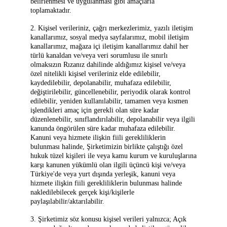
belirlenmesi ve uygulanması gibi amaçlarla
toplamaktadır.
2. Kişisel verileriniz, çağrı merkezlerimiz, yazılı iletişim
kanallarımız, sosyal medya sayfalarımız, mobil iletişim
kanallarımız, mağaza içi iletişim kanallarımız dahil her
türlü kanaldan ve/veya veri sorumlusu ile sınırlı
olmaksızın Rızanız dahilinde aldığımız kişisel ve/veya
özel nitelikli kişisel verileriniz elde edilebilir,
kaydedilebilir, depolanabilir, muhafaza edilebilir,
değiştirilebilir, güncellenebilir, periyodik olarak kontrol
edilebilir, yeniden kullanılabilir, tamamen veya kısmen
işlendikleri amaç için gerekli olan süre kadar
düzenlenebilir, sınıflandırılabilir, depolanabilir veya ilgili
kanunda öngörülen süre kadar muhafaza edilebilir.
Kanuni veya hizmete ilişkin fiili gerekliliklerin
bulunması halinde, Şirketimizin birlikte çalıştığı özel
hukuk tüzel kişileri ile veya kamu kurum ve kuruluşlarına
karşı kanunen yükümlü olan ilgili üçüncü kişi ve/veya
Türkiye'de veya yurt dışında yerleşik, kanuni veya
hizmete ilişkin fiili gerekliliklerin bulunması halinde
nakledilebilecek gerçek kişi/kişilerle
paylaşılabilir/aktarılabilir.
3. Şirketimiz söz konusu kişisel verileri yalnızca; Açık