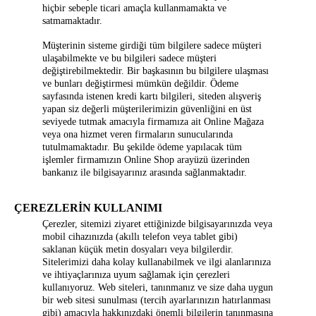
hiçbir sebeple ticari amaçla kullanmamakta ve
satmamaktadır.
Müşterinin sisteme girdiği tüm bilgilere sadece müşteri
ulaşabilmekte ve bu bilgileri sadece müşteri
değiştirebilmektedir. Bir başkasının bu bilgilere ulaşması
ve bunları değiştirmesi mümkün değildir. Ödeme
sayfasında istenen kredi kartı bilgileri, siteden alışveriş
yapan siz değerli müşterilerimizin güvenliğini en üst
seviyede tutmak amacıyla firmamıza ait Online Mağaza
veya ona hizmet veren firmaların sunucularında
tutulmamaktadır. Bu şekilde ödeme yapılacak tüm
işlemler firmamızın Online Shop arayüzü üzerinden
bankanız ile bilgisayarınız arasında sağlanmaktadır.
ÇEREZLERİN KULLANIMI
Çerezler, sitemizi ziyaret ettiğinizde bilgisayarınızda veya
mobil cihazınızda (akıllı telefon veya tablet gibi)
saklanan küçük metin dosyaları veya bilgilerdir.
Sitelerimizi daha kolay kullanabilmek ve ilgi alanlarınıza
ve ihtiyaçlarınıza uyum sağlamak için çerezleri
kullanıyoruz. Web siteleri, tanınmanız ve size daha uygun
bir web sitesi sunulması (tercih ayarlarınızın hatırlanması
gibi) amacıyla hakkınızdaki önemli bilgilerin tanınmasına