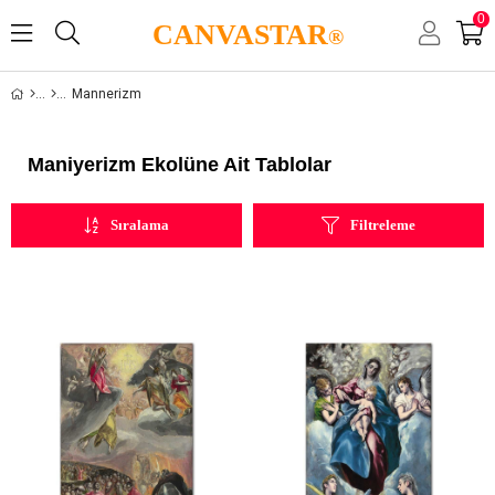
0
CANVASTAR
®
Mannerizm
Maniyerizm Ekolüne Ait Tablolar
Sıralama
Filtreleme