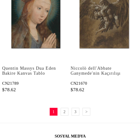
Quentin Massys Dua Eden
Niccolò dell'Abbate
Bakire Kanvas Tablo
Ganymede'nin Kaçırılışı
Kanvas Tablo
CN21789
CN21670
$78.62
$78.62
1
2
3
>
SOSYAL MEDYA