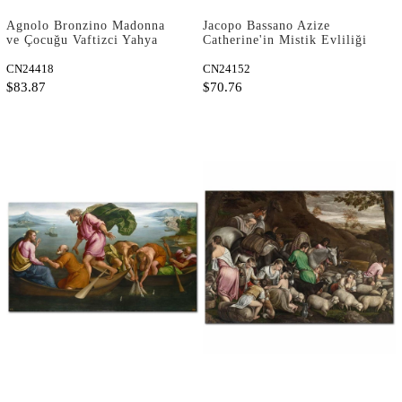
Agnolo Bronzino Madonna
Jacopo Bassano Azize
ve Çocuğu Vaftizci Yahya
Catherine'in Mistik Evliliği
ile Kanvas Tablo
Kanvas Tablo
CN24418
CN24152
$83.87
$70.76