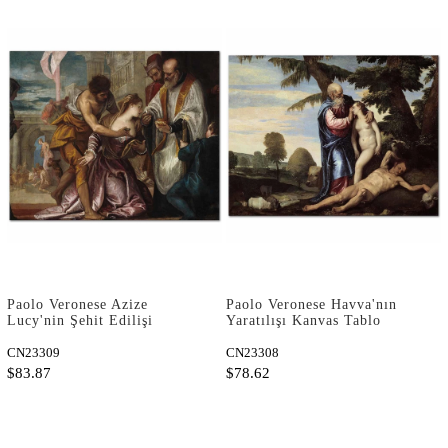
Paolo Veronese Azize
Paolo Veronese Havva'nın
Lucy'nin Şehit Edilişi
Yaratılışı Kanvas Tablo
Kanvas Tablo
CN23309
CN23308
$83.87
$78.62