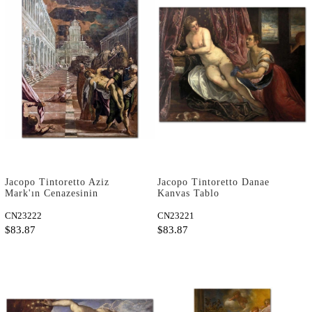
Jacopo Tintoretto Aziz
Jacopo Tintoretto Danae
Mark'ın Cenazesinin
Kanvas Tablo
Venedik'e Getirilişi Kanvas
Tablo
CN23222
CN23221
$83.87
$83.87