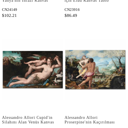
Yahya'nın İnfazı Kanvas
için Etüd Kanvas Tablo
Tablo
CN24149
CN23916
$102.21
$86.49
Alessandro Allori Cupid'in
Alessandro Allori
Silahını Alan Venüs Kanvas
Proserpine'nin Kaçırılması
Tablo
Kanvas Tablo