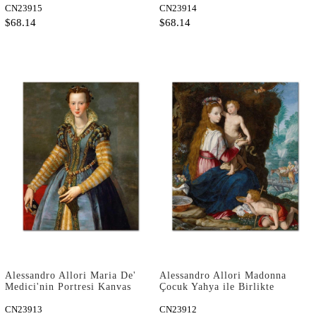
CN23915
CN23914
$68.14
$68.14
Alessandro Allori Maria De'
Alessandro Allori Madonna
Medici'nin Portresi Kanvas
Çocuk Yahya ile Birlikte
Tablo
Kanvas Tablo
CN23913
CN23912