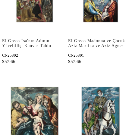
El Greco İsa'nın Adının
El Greco Madonna ve Çocuk
Yüceltilişi Kanvas Tablo
Aziz Martina ve Aziz Agnes
ile Kanvas Tablo
CN25302
CN25301
$57.66
$57.66