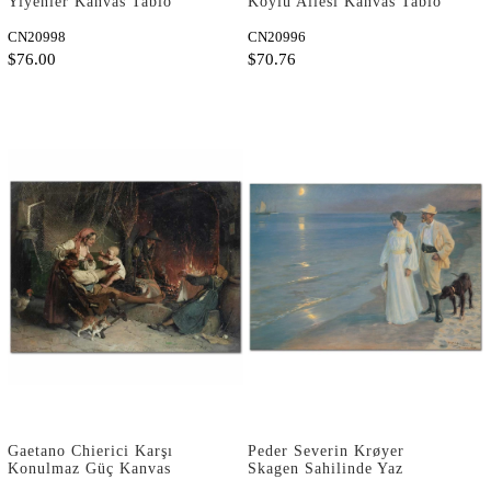
Yiyenler Kanvas Tablo
Köylü Ailesi Kanvas Tablo
CN20998
CN20996
$76.00
$70.76
Gaetano Chierici Karşı
Peder Severin Krøyer
Konulmaz Güç Kanvas
Skagen Sahilinde Yaz
Tablo
Akşamı Kanvas Tablo