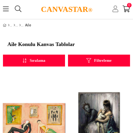
0
CANVASTAR
®
Aile
Aile Konulu Kanvas Tablolar
Sıralama
Filtreleme