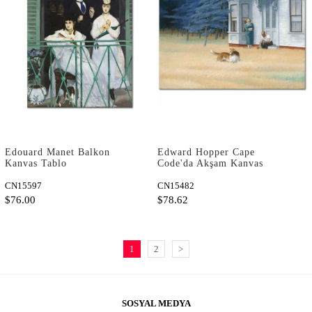
Edouard Manet Balkon
Edward Hopper Cape
Kanvas Tablo
Code'da Akşam Kanvas
Tablo
CN15597
CN15482
$76.00
$78.62
1
2
>
SOSYAL MEDYA