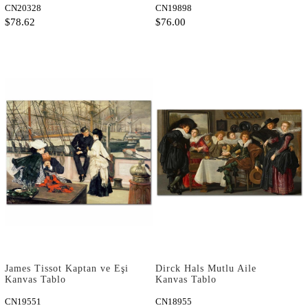
CN20328
CN19898
$78.62
$76.00
James Tissot Kaptan ve Eşi
Dirck Hals Mutlu Aile
Kanvas Tablo
Kanvas Tablo
CN19551
CN18955