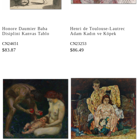
Honore Daumier Baba
Henri de Toulouse-Lautrec
Disiplini Kanvas Tablo
Adam Kadın ve Köpek
Kanvas Tablo
CN24651
CN23253
$83.87
$86.49