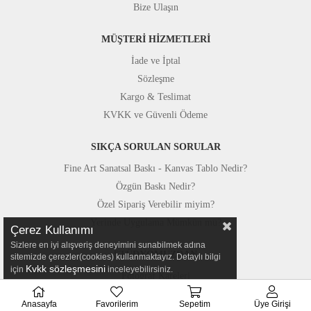
Bize Ulaşın
MÜŞTERİ HİZMETLERİ
İade ve İptal
Sözleşme
Kargo & Teslimat
KVKK ve Güvenli Ödeme
SIKÇA SORULAN SORULAR
Fine Art Sanatsal Baskı - Kanvas Tablo Nedir?
Özgün Baskı Nedir?
Özel Sipariş Verebilir miyim?
Yerinde Uygulama Mümkün mü?
Çerez Kullanımı
Sizlere en iyi alışveriş deneyimini sunabilmek adına
STÜDYOMUZDAN
sitemizde çerezler(cookies) kullanmaktayız. Detaylı bilgi
Kvkk sözleşmesini
için
inceleyebilirsiniz.
Fotoğraf Kareleri
Basında Canvastar
Anasayfa
Favorilerim
Sepetim
Üye Girişi