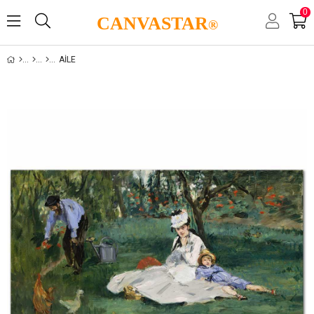
0
CANVASTAR
®
AILE