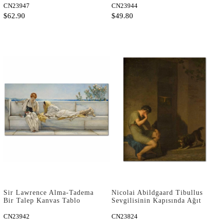
CN23947
CN23944
$62.90
$49.80
Sir Lawrence Alma-Tadema
Nicolai Abildgaard Tibullus
Bir Talep Kanvas Tablo
Sevgilisinin Kapısında Ağıt
Yakarken Kanvas Tablo
CN23942
CN23824