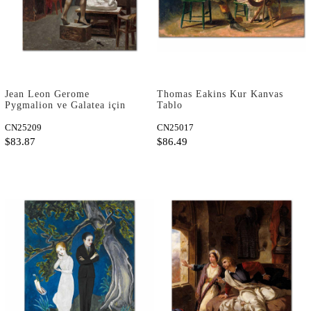
Jean Leon Gerome
Thomas Eakins Kur Kanvas
Pygmalion ve Galatea için
Tablo
Etüd Kanvas Tablo
CN25209
CN25017
$83.87
$86.49