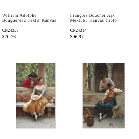
William Adolphe
François Boucher Aşk
Bouguereau Teklif Kanvas
Mektubu Kanvas Tablo
Tablo
CN24358
CN24314
$70.76
$96.97