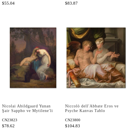
$55.04
$83.87
Nicolai Abildgaard Yunan
Niccolò dell'Abbate Eros ve
Şair Sappho ve Mytilene'li
Psyche Kanvas Tablo
Kız Kanvas Tablo
CN23823
CN23800
$78.62
$104.83