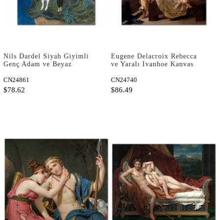
Nils Dardel Siyah Giyimli
Eugene Delacroix Rebecca
Genç Adam ve Beyaz
ve Yaralı Ivanhoe Kanvas
Giyimli Kız Kanvas Tablo
Tablo
CN24861
CN24740
$78.62
$86.49