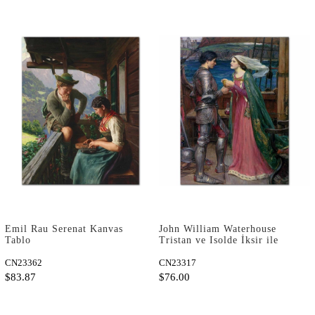
Emil Rau Serenat Kanvas
John William Waterhouse
Tablo
Tristan ve Isolde İksir ile
Kanvas Tablo
CN23362
CN23317
$83.87
$76.00