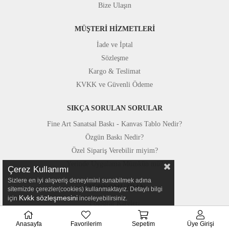
Bize Ulaşın
MÜŞTERİ HİZMETLERİ
İade ve İptal
Sözleşme
Kargo & Teslimat
KVKK ve Güvenli Ödeme
SIKÇA SORULAN SORULAR
Fine Art Sanatsal Baskı - Kanvas Tablo Nedir?
Özgün Baskı Nedir?
Özel Sipariş Verebilir miyim?
Yerinde Uygulama Mümkün mü?
Çerez Kullanımı
Sizlere en iyi alışveriş deneyimini sunabilmek adına
STÜDYOMUZDAN
sitemizde çerezler(cookies) kullanmaktayız. Detaylı bilgi
Kvkk sözleşmesini
için
inceleyebilirsiniz.
Fotoğraf Kareleri
Basında Canvastar
Anasayfa
Favorilerim
Sepetim
Üye Girişi