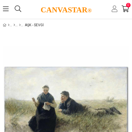
0
CANVASTAR
®
AŞK - SEVGI