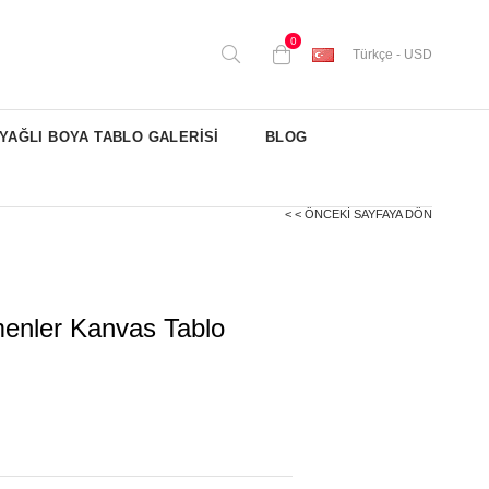
0
Türkçe - USD
YAĞLI BOYA TABLO GALERİSİ
BLOG
< < ÖNCEKI SAYFAYA DÖN
enler Kanvas Tablo