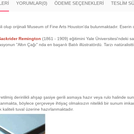
LERI
YORUMLAR
(0)
ÖDEME SEÇENEKLERI
TESLİM S
i olup orijinali Museum of Fine Arts Houston'da bulunmaktadır. Eserin or
Sackrider Remington
(1861 - 1909) eğitimini Yale Üniversitesi'ndeki 
yonun "Altın Çağı" nda en başarılı Batılı illüstratördü. Tarzı natüralistt
retilmiş derinlikli ahşap şasiye gerili asmaya hazır veya rulo halinde su
planmakta, böylece çerçeveye ihtiyaç olmaksızın nitelikli bir sunum imk
 kaliteli tuval üzerine hazırlanmaktadır.