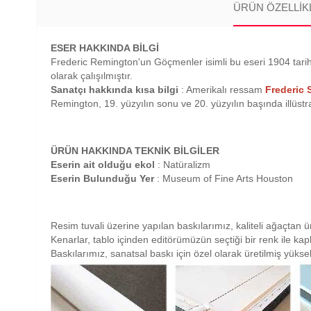
ÜRÜN ÖZELLIK
ESER HAKKINDA BİLGİ
Frederic Remington'un Göçmenler isimli bu eseri 1904 tarihl
olarak çalışılmıştır.
Sanatçı hakkında kısa bilgi
: Amerikalı ressam
Frederic 
Remington, 19. yüzyılın sonu ve 20. yüzyılın başında illüstras
ÜRÜN HAKKINDA TEKNİK BİLGİLER
Eserin ait olduğu ekol
: Natüralizm
Eserin Bulunduğu Yer
: Museum of Fine Arts Houston
Resim tuvali üzerine yapılan baskılarımız, kaliteli ağaçtan ü
Kenarlar, tablo içinden editörümüzün seçtiği bir renk ile ka
Baskılarımız, sanatsal baskı için özel olarak üretilmiş yüksek