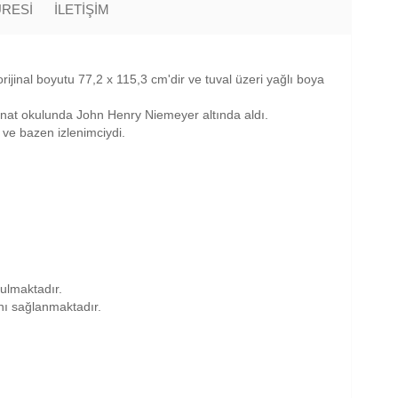
ÜRESİ
İLETİŞİM
ijinal boyutu 77,2 x 115,3 cm'dir ve tuval üzeri yağlı boya
sanat okulunda John Henry Niemeyer altında aldı.
i ve bazen izlenimciydi.
nulmaktadır.
anı sağlanmaktadır.