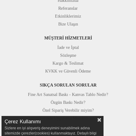
Hakkımızda
Referanslar
Etkinliklerimiz
Bize Ulaşın
MÜŞTERİ HİZMETLERİ
İade ve İptal
Sözleşme
Kargo & Teslimat
KVKK ve Güvenli Ödeme
SIKÇA SORULAN SORULAR
Fine Art Sanatsal Baskı - Kanvas Tablo Nedir?
Özgün Baskı Nedir?
Özel Sipariş Verebilir miyim?
Yerinde Uygulama Mümkün mü?
Çerez Kullanımı
Sizlere en iyi alışveriş deneyimini sunabilmek adına
STÜDYOMUZDAN
sitemizde çerezler(cookies) kullanmaktayız. Detaylı bilgi