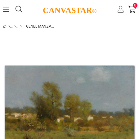
0
CANVASTAR
®
GENEL MANZARALAR