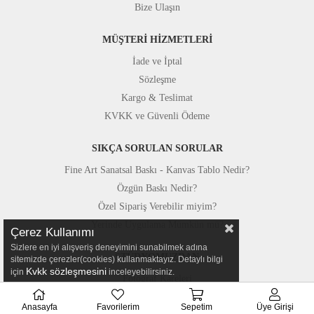
Bize Ulaşın
MÜŞTERİ HİZMETLERİ
İade ve İptal
Sözleşme
Kargo & Teslimat
KVKK ve Güvenli Ödeme
SIKÇA SORULAN SORULAR
Fine Art Sanatsal Baskı - Kanvas Tablo Nedir?
Özgün Baskı Nedir?
Özel Sipariş Verebilir miyim?
Yerinde Uygulama Mümkün mü?
Çerez Kullanımı
Sizlere en iyi alışveriş deneyimini sunabilmek adına
STÜDYOMUZDAN
sitemizde çerezler(cookies) kullanmaktayız. Detaylı bilgi
Kvkk sözleşmesini
için
inceleyebilirsiniz.
Fotoğraf Kareleri
Basında Canvastar
Anasayfa
Favorilerim
Sepetim
Üye Girişi