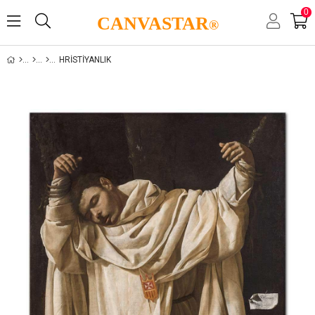
0
CANVASTAR
®
HRISTIYANLIK