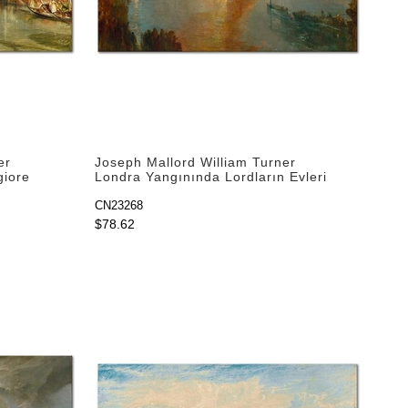
er
Joseph Mallord William Turner
giore
Londra Yangınında Lordların Evleri
Yanarken Kanvas Tablo
CN23268
$78.62