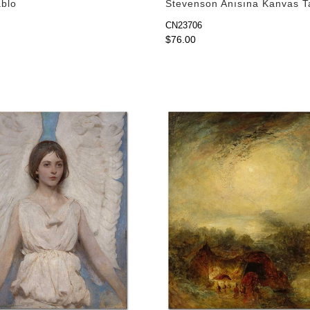
blo
Stevenson Anısına Kanvas T
CN23706
$76.00