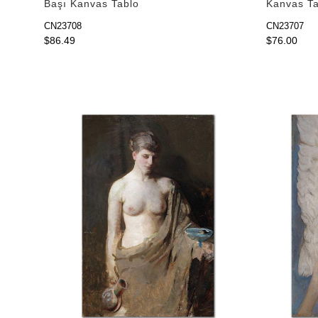
Başı Kanvas Tablo
Kanvas Ta
CN23708
CN23707
$86.49
$76.00