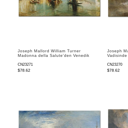
Joseph Mallord William Turner
Joseph Ma
Madonna della Salute'den Venedik
Vadisinde 
Kanvas Tablo
Kanvas Ta
CN23271
CN23270
$78.62
$78.62