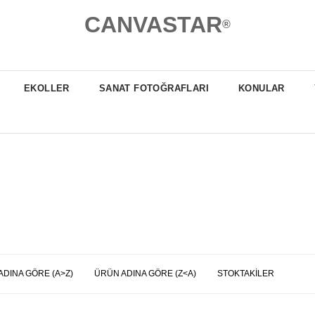
CANVASTAR
®
EKOLLER
SANAT FOTOĞRAFLARI
KONULAR
ADINA GÖRE (A>Z)
ÜRÜN ADINA GÖRE (Z<A)
STOKTAKILER