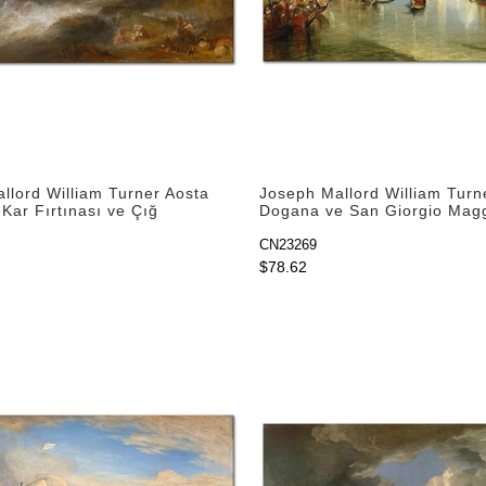
llord William Turner Aosta
Joseph Mallord William Turn
Kar Fırtınası ve Çığ
Dogana ve San Giorgio Mag
blo
Kanvas Tablo
CN23269
$78.62