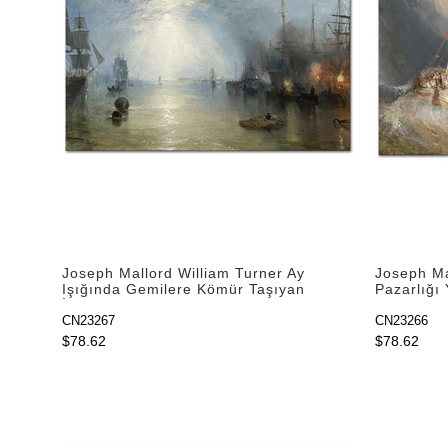
Joseph Mallord William Turner Ay
Joseph Ma
Işığında Gemilere Kömür Taşıyan
Pazarlığı 
İşçiler Kanvas Tablo
Kanvas Ta
CN23267
CN23266
$78.62
$78.62