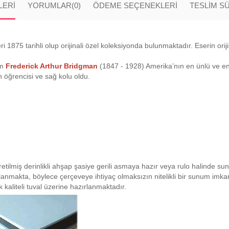
LERI
YORUMLAR
(0)
ÖDEME SEÇENEKLERI
TESLİM S
ri 1875 tarihli olup orijinali özel koleksiyonda bulunmaktadır. Eserin ori
am
Frederick Arthur Bridgman
(1847 - 1928) Amerika’nın en ünlü ve en 
 öğrencisi ve sağ kolu oldu.
retilmiş derinlikli ahşap şasiye gerili asmaya hazır veya rulo halinde su
planmakta, böylece çerçeveye ihtiyaç olmaksızın nitelikli bir sunum imk
 kaliteli tuval üzerine hazırlanmaktadır.