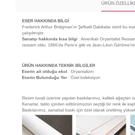
ÜRÜN ÖZELLIK
ESER HAKKINDA BİLGİ
Frederick Arthur Bridgman'ın Şefkatli Dakikalar isimli bu ese
çalışılmıştır.
Sanatçı hakkında kısa bilgi
: Amerikalı Oryantalist Ress
ressam oldu. 1866’da Paris’e gitti ve Jean-Léon Gérôme’nin
ÜRÜN HAKKINDA TEKNİK BİLGİLER
Eserin ait olduğu ekol
: Oryantalizm
Eserin Bulunduğu Yer
: Özel koleksiyon
Resim tuvali üzerine yapılan baskılarımız, kaliteli ağaçtan ü
Kenarlar, tablo içinden editörümüzün seçtiği bir renk ile ka
Baskılarımız, sanatsal baskı için özel olarak üretilmiş yüksek