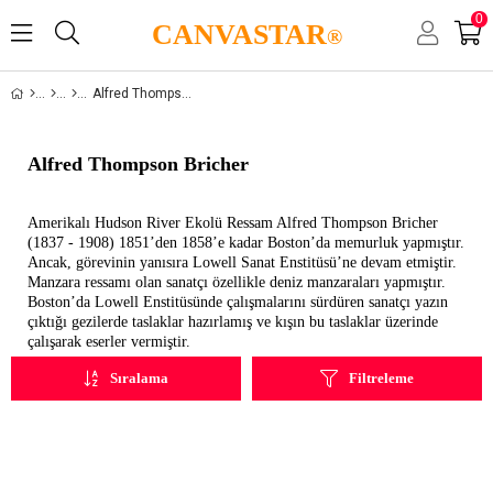
0
CANVASTAR
®
Alfred Thompson Bricher
Alfred Thompson Bricher
Amerikalı Hudson River Ekolü Ressam Alfred Thompson Bricher
(1837 - 1908) 1851’den 1858’e kadar Boston’da memurluk yapmıştır.
Ancak, görevinin yanısıra Lowell Sanat Enstitüsü’ne devam etmiştir.
Manzara ressamı olan sanatçı özellikle deniz manzaraları yapmıştır.
Boston’da Lowell Enstitüsünde çalışmalarını sürdüren sanatçı yazın
çıktığı gezilerde taslaklar hazırlamış ve kışın bu taslaklar üzerinde
çalışarak eserler vermiştir.
Sıralama
Filtreleme