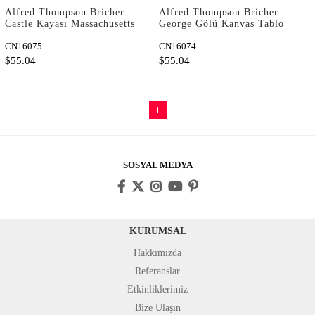
Alfred Thompson Bricher
Alfred Thompson Bricher
Castle Kayası Massachusetts
George Gölü Kanvas Tablo
Kanvas Tablo
CN16075
CN16074
$55.04
$55.04
1
SOSYAL MEDYA
KURUMSAL
Hakkımızda
Referanslar
Etkinliklerimiz
Bize Ulaşın