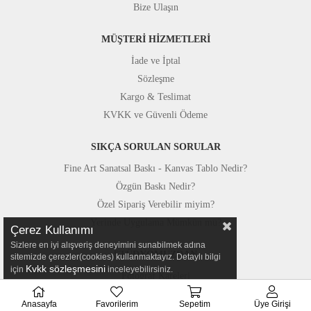
Bize Ulaşın
MÜŞTERİ HİZMETLERİ
İade ve İptal
Sözleşme
Kargo & Teslimat
KVKK ve Güvenli Ödeme
SIKÇA SORULAN SORULAR
Fine Art Sanatsal Baskı - Kanvas Tablo Nedir?
Özgün Baskı Nedir?
Özel Sipariş Verebilir miyim?
Yerinde Uygulama Mümkün mü?
Çerez Kullanımı
Sizlere en iyi alışveriş deneyimini sunabilmek adına
STÜDYOMUZDAN
sitemizde çerezler(cookies) kullanmaktayız. Detaylı bilgi
Kvkk sözleşmesini
için
inceleyebilirsiniz.
Fotoğraf Kareleri
Basında Canvastar
Anasayfa
Favorilerim
Sepetim
Üye Girişi