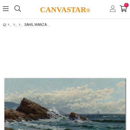
0
CANVASTAR
®
SAHIL MANZARALARI