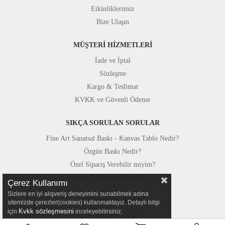
Etkinliklerimiz
Bize Ulaşın
MÜŞTERİ HİZMETLERİ
İade ve İptal
Sözleşme
Kargo & Teslimat
KVKK ve Güvenli Ödeme
SIKÇA SORULAN SORULAR
Fine Art Sanatsal Baskı - Kanvas Tablo Nedir?
Özgün Baskı Nedir?
Özel Sipariş Verebilir miyim?
Yerinde Uygulama Mümkün mü?
Çerez Kullanımı
Sizlere en iyi alışveriş deneyimini sunabilmek adına
STÜDYOMUZDAN
sitemizde çerezler(cookies) kullanmaktayız. Detaylı bilgi
Kvkk sözleşmesini
için
inceleyebilirsiniz.
Fotoğraf Kareleri