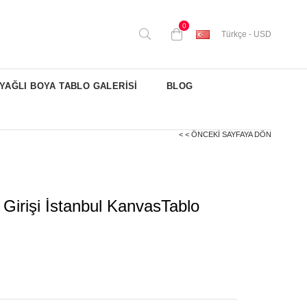
0
Türkçe - USD
YAĞLI BOYA TABLO GALERİSİ
BLOG
< < ÖNCEKI SAYFAYA DÖN
 Girişi İstanbul KanvasTablo