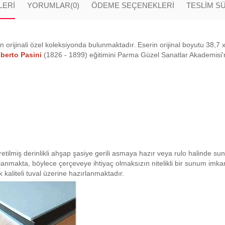
LERI
YORUMLAR
(0)
ÖDEME SEÇENEKLERI
TESLİM S
in orijinali özel koleksiyonda bulunmaktadır. Eserin orijinal boyutu 38,7 x
lberto Pasini
(1826 - 1899) eğitimini Parma Güzel Sanatlar Akademisi'n
retilmiş derinlikli ahşap şasiye gerili asmaya hazır veya rulo halinde su
planmakta, böylece çerçeveye ihtiyaç olmaksızın nitelikli bir sunum imk
 kaliteli tuval üzerine hazırlanmaktadır.