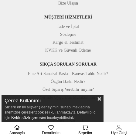
Bize Ulaşın
MÜŞTERİ HİZMETLERİ
İade ve İptal
Sözleşme
Kargo & Teslimat
KVKK ve Güvenli Ödeme
SIKÇA SORULAN SORULAR
Fine Art Sanatsal Baskı - Kanvas Tablo Nedir?
Özgün Baskı Nedir?
Özel Sipariş Verebilir miyim?
Yerinde Uygulama Mümkün mü?
Çerez Kullanımı
Sizlere en iyi alışveriş deneyimini sunabilmek adına
STÜDYOMUZDAN
sitemizde çerezler(cookies) kullanmaktayız. Detaylı bilgi
Kvkk sözleşmesini
için
inceleyebilirsiniz.
Fotoğraf Kareleri
Basında Canvastar
Anasayfa
Favorilerim
Sepetim
Üye Girişi