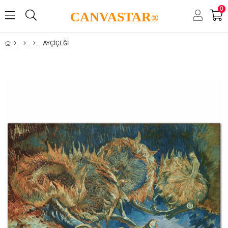
0
CANVASTAR
®
AYÇIÇEĞI