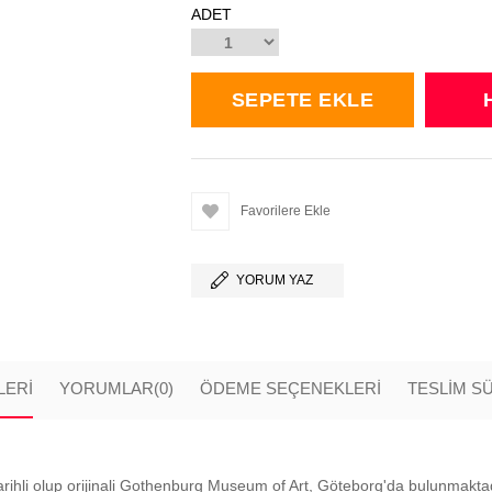
ADET
Favorilere Ekle
YORUM YAZ
LERI
YORUMLAR
(0)
ÖDEME SEÇENEKLERI
TESLİM S
rihli olup orijinali Gothenburg Museum of Art, Göteborg'da bulunmaktadır