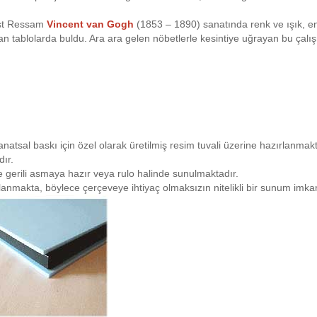
ist Ressam
Vincent van Gogh
(1853 – 1890) sanatında renk ve ışık, e
ansıtan tablolarda buldu. Ara ara gelen nöbetlerle kesintiye uğrayan bu 
natsal baskı için özel olarak üretilmiş resim tuvali üzerine hazırlanmakta
ır.
iye gerili asmaya hazır veya rulo halinde sunulmaktadır.
planmakta, böylece çerçeveye ihtiyaç olmaksızın nitelikli bir sunum imk