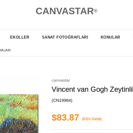
CANVASTAR
®
EKOLLER
SANAT FOTOĞRAFLARI
KONULAR
RALARI
canvastar
Vincent van Gogh Zeytinl
(CN19984)
$83.87
(KDV Dahil)