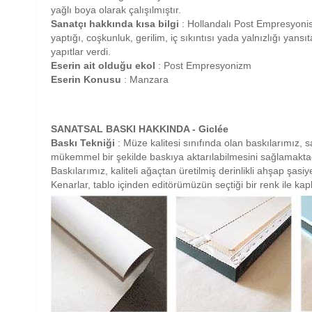
yağlı boya olarak çalışılmıştır.
Sanatçı hakkında kısa bilgi
: Hollandalı Post Empresyon
yaptığı, coşkunluk, gerilim, iç sıkıntısı yada yalnızlığı y
yapıtlar verdi.
Eserin ait olduğu ekol
: Post Empresyonizm
Eserin Konusu
: Manzara
SANATSAL BASKI HAKKINDA - Giclée
Baskı Tekniği
: Müze kalitesi sınıfında olan baskılarımız, sa
mükemmel bir şekilde baskıya aktarılabilmesini sağlamaktad
Baskılarımız, kaliteli ağaçtan üretilmiş derinlikli ahşap şas
Kenarlar, tablo içinden editörümüzün seçtiği bir renk ile ka