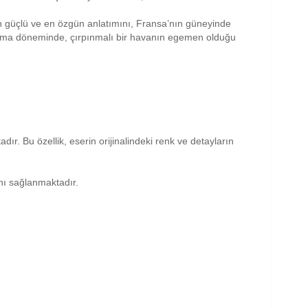
n güçlü ve en özgün anlatımını, Fransa’nın güneyinde
çalışma döneminde, çırpınmalı bir havanın egemen olduğu
dır. Bu özellik, eserin orijinalindeki renk ve detayların
anı sağlanmaktadır.