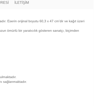
ÜRESİ
İLETİŞİM
ır. Eserin orijinal boyutu 60,3 x 47 cm'dir ve kağıt üzeri
un ömürlü bir yaratıcılık gösteren sanatçı, biçimden
nulmaktadır.
anı sağlanmaktadır.