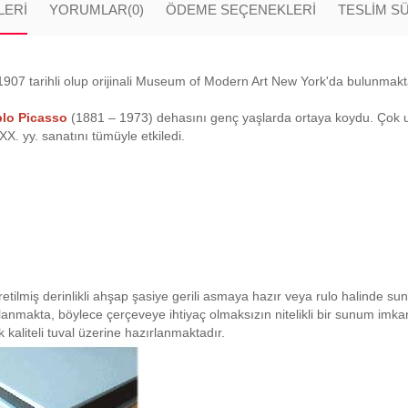
LERI
YORUMLAR
(0)
ÖDEME SEÇENEKLERI
TESLİM S
1907 tarihli olup orijinali Museum of Modern Art New York'da bulunmaktad
lo Picasso
(1881 – 1973) dehasını genç yaşlarda ortaya koydu. Çok uz
 XX. yy. sanatını tümüyle etkiledi.
retilmiş derinlikli ahşap şasiye gerili asmaya hazır veya rulo halinde su
planmakta, böylece çerçeveye ihtiyaç olmaksızın nitelikli bir sunum imk
 kaliteli tuval üzerine hazırlanmaktadır.