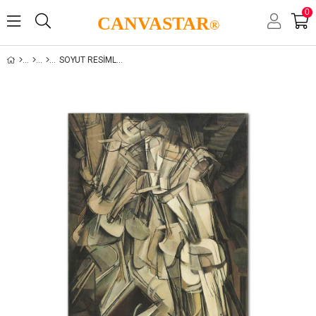
0
CANVASTAR
®
SOYUT RESIMLER