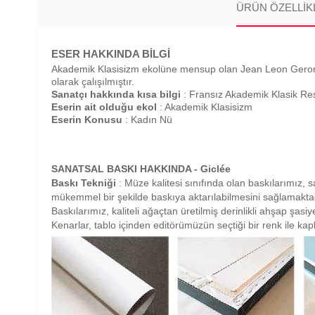
ÜRÜN ÖZELLIK
ESER HAKKINDA BİLGİ
Akademik Klasisizm ekolüne mensup olan Jean Leon Gerome'
olarak çalışılmıştır.
Sanatçı hakkında kısa bilgi
: Fransız Akademik Klasik R
Eserin ait olduğu ekol
: Akademik Klasisizm
Eserin Konusu
: Kadın Nü
SANATSAL BASKI HAKKINDA - Giclée
Baskı Tekniği
: Müze kalitesi sınıfında olan baskılarımız, sa
mükemmel bir şekilde baskıya aktarılabilmesini sağlamaktad
Baskılarımız, kaliteli ağaçtan üretilmiş derinlikli ahşap şas
Kenarlar, tablo içinden editörümüzün seçtiği bir renk ile ka