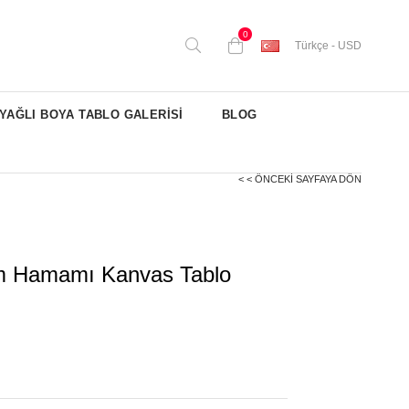
0
Türkçe - USD
YAĞLI BOYA TABLO GALERİSİ
BLOG
< < ÖNCEKI SAYFAYA DÖN
m Hamamı Kanvas Tablo