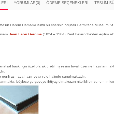
LERI
YORUMLAR
(0)
ÖDEME SEÇENEKLERI
TESLİM S
un Harem Hamamı isimli bu eserinin orijinali Hermitage Museum St Pe
essam
Jean Leon Gerome
(1824 – 1904) Paul Delaroche‘den eğitim aldı
natsal baskı için özel olarak üretilmiş resim tuvali üzerine hazırlanmakta
ır.
iye gerili asmaya hazır veya rulo halinde sunulmaktadır.
planmakta, böylece çerçeveye ihtiyaç olmaksızın nitelikli bir sunum imk