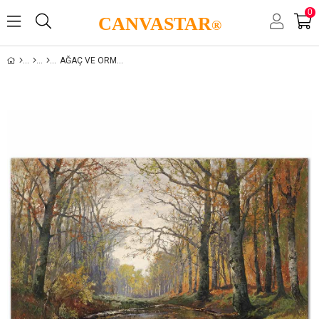
0
CANVASTAR
®
AĞAÇ VE ORMAN MANZARALARI