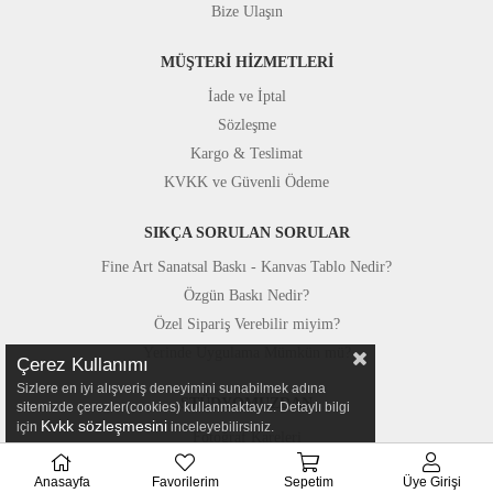
Bize Ulaşın
MÜŞTERİ HİZMETLERİ
İade ve İptal
Sözleşme
Kargo & Teslimat
KVKK ve Güvenli Ödeme
SIKÇA SORULAN SORULAR
Fine Art Sanatsal Baskı - Kanvas Tablo Nedir?
Özgün Baskı Nedir?
Özel Sipariş Verebilir miyim?
Yerinde Uygulama Mümkün mü?
Çerez Kullanımı
Sizlere en iyi alışveriş deneyimini sunabilmek adına
STÜDYOMUZDAN
sitemizde çerezler(cookies) kullanmaktayız. Detaylı bilgi
Kvkk sözleşmesini
için
inceleyebilirsiniz.
Fotoğraf Kareleri
Basında Canvastar
Anasayfa
Favorilerim
Sepetim
Üye Girişi