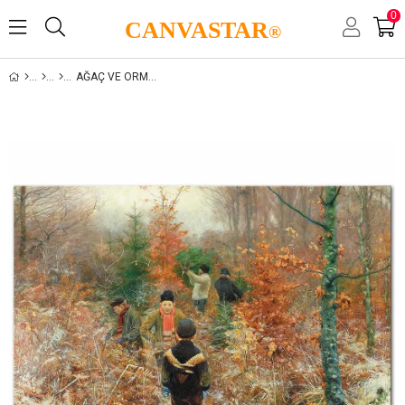
0
CANVASTAR
®
AĞAÇ VE ORMAN MANZARALARI