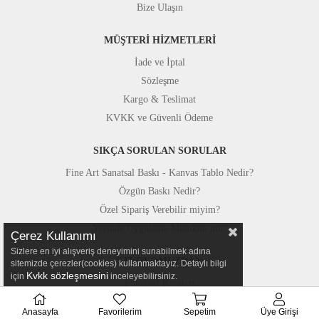
Bize Ulaşın
MÜŞTERİ HİZMETLERİ
İade ve İptal
Sözleşme
Kargo & Teslimat
KVKK ve Güvenli Ödeme
SIKÇA SORULAN SORULAR
Fine Art Sanatsal Baskı - Kanvas Tablo Nedir?
Özgün Baskı Nedir?
Özel Sipariş Verebilir miyim?
Yerinde Uygulama Mümkün mü?
Çerez Kullanımı
Sizlere en iyi alışveriş deneyimini sunabilmek adına
STÜDYOMUZDAN
sitemizde çerezler(cookies) kullanmaktayız. Detaylı bilgi
Kvkk sözleşmesini
için
inceleyebilirsiniz.
Fotoğraf Kareleri
Basında Canvastar
Anasayfa
Favorilerim
Sepetim
Üye Girişi