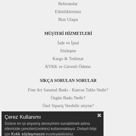
Referanslar
Etkinliklerimiz
Bize Ulaşın
MÜŞTERİ HİZMETLERİ
İade ve İptal
Sözleşme
Kargo & Teslimat
KVKK ve Güvenli Ödeme
SIKÇA SORULAN SORULAR
Fine Art Sanatsal Baskı - Kanvas Tablo Nedir?
Özgün Baskı Nedir?
Özel Sipariş Verebilir miyim?
Yerinde Uygulama Mümkün mü?
Çerez Kullanımı
Sizlere en iyi alışveriş deneyimini sunabilmek adına
STÜDYOMUZDAN
sitemizde çerezler(cookies) kullanmaktayız. Detaylı bilgi
Kvkk sözleşmesini
için
inceleyebilirsiniz.