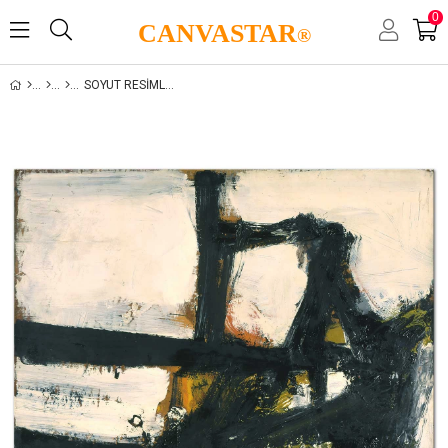
0
CANVASTAR
®
SOYUT RESIMLER