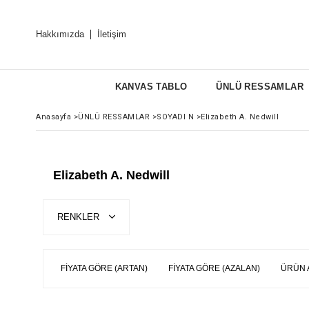
Hakkımızda
İletişim
KANVAS TABLO
ÜNLÜ RESSAMLAR
Anasayfa
>
ÜNLÜ RESSAMLAR
>
SOYADI N
>
Elizabeth A. Nedwill
Elizabeth A. Nedwill
RENKLER
FIYATA GÖRE (ARTAN)
FIYATA GÖRE (AZALAN)
ÜRÜN 