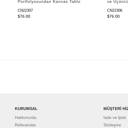
Portfolyosundan Kanvas Tablo
ve Üçüncü
CN22307
CN22306
$76.00
$76.00
KURUMSAL
MÜŞTERİ Hİ
Hakkımızda
İade ve İptal
Referanslar
Sözleşme