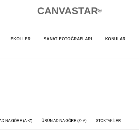
CANVASTAR
®
EKOLLER
SANAT FOTOĞRAFLARI
KONULAR
ADINA GÖRE (A>Z)
ÜRÜN ADINA GÖRE (Z<A)
STOKTAKILER