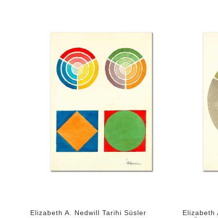
Elizabeth A. Nedwill Tarihi Süsler
Elizabeth A