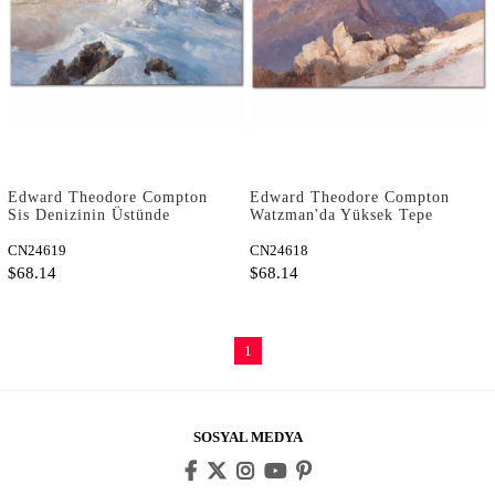
Edward Theodore Compton
Edward Theodore Compton
Sis Denizinin Üstünde
Watzman'da Yüksek Tepe
Kanvas Tablo
Kanvas Tablo
CN24619
CN24618
$68.14
$68.14
1
SOSYAL MEDYA