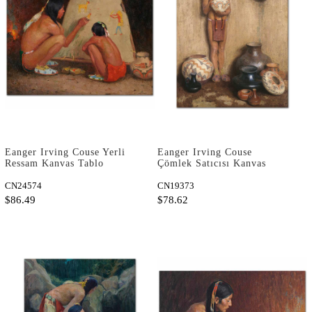
Eanger Irving Couse Yerli
Eanger Irving Couse
Ressam Kanvas Tablo
Çömlek Satıcısı Kanvas
Tablo
CN24574
CN19373
$86.49
$78.62