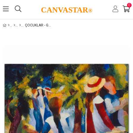
0
CANVASTAR
®
ÇOCUKLAR - GENÇLIK