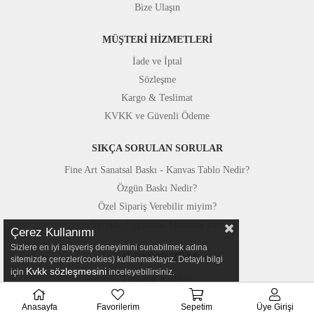
Bize Ulaşın
MÜŞTERİ HİZMETLERİ
İade ve İptal
Sözleşme
Kargo & Teslimat
KVKK ve Güvenli Ödeme
SIKÇA SORULAN SORULAR
Fine Art Sanatsal Baskı - Kanvas Tablo Nedir?
Özgün Baskı Nedir?
Özel Sipariş Verebilir miyim?
Yerinde Uygulama Mümkün mü?
Çerez Kullanımı
Sizlere en iyi alışveriş deneyimini sunabilmek adına
STÜDYOMUZDAN
sitemizde çerezler(cookies) kullanmaktayız. Detaylı bilgi
Kvkk sözleşmesini
için
inceleyebilirsiniz.
Fotoğraf Kareleri
Basında Canvastar
Anasayfa
Favorilerim
Sepetim
Üye Girişi