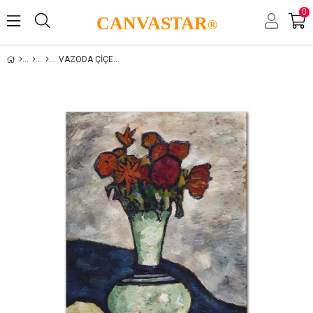
0
CANVASTAR
®
VAZODA ÇIÇEKLER