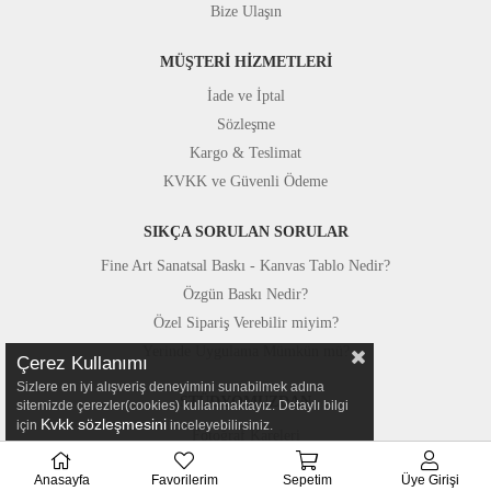
Bize Ulaşın
MÜŞTERİ HİZMETLERİ
İade ve İptal
Sözleşme
Kargo & Teslimat
KVKK ve Güvenli Ödeme
SIKÇA SORULAN SORULAR
Fine Art Sanatsal Baskı - Kanvas Tablo Nedir?
Özgün Baskı Nedir?
Özel Sipariş Verebilir miyim?
Yerinde Uygulama Mümkün mü?
Çerez Kullanımı
Sizlere en iyi alışveriş deneyimini sunabilmek adına
STÜDYOMUZDAN
sitemizde çerezler(cookies) kullanmaktayız. Detaylı bilgi
Kvkk sözleşmesini
için
inceleyebilirsiniz.
Fotoğraf Kareleri
Basında Canvastar
Anasayfa
Favorilerim
Sepetim
Üye Girişi