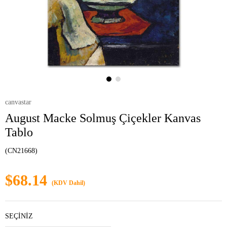
canvastar
August Macke Solmuş Çiçekler Kanvas
Tablo
(CN21668)
$68.14
(KDV Dahil)
SEÇİNİZ