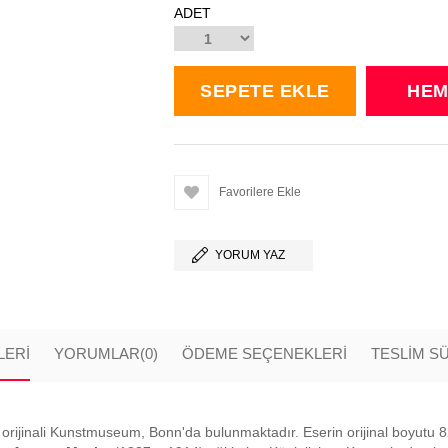
ADET
Favorilere Ekle
YORUM YAZ
LERI
YORUMLAR
(0)
ÖDEME SEÇENEKLERI
TESLİM S
 orijinali Kunstmuseum, Bonn'da bulunmaktadır. Eserin orijinal boyutu 82 