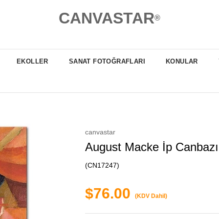
CANVASTAR
®
EKOLLER
SANAT FOTOĞRAFLARI
KONULAR
canvastar
August Macke İp Canbazı
(CN17247)
$76.00
(KDV Dahil)