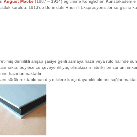
am
August Macke
(1887 – 1914) eğitimine Königlichen Kunstakademie Dü
dostluk kuruldu. 1913’de Bonn’daki Rhein’li Ekspresyonistler sergisine kat
retilmiş derinlikli ahşap şasiye gerili asmaya hazır veya rulo halinde su
planmakta, böylece çerçeveye ihtiyaç olmaksızın nitelikli bir sunum imk
rine hazırlanmaktadır.
anı sürülerek tablonun dış etkilere karşı dayanıklı olması sağlanmaktad