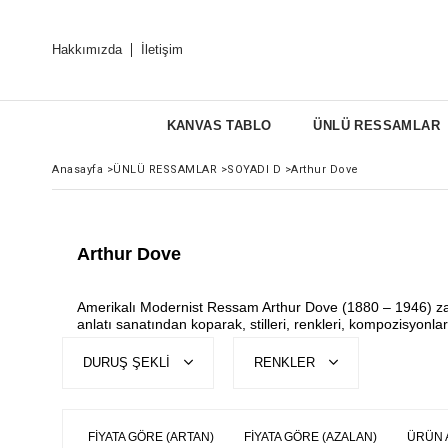
Hakkımızda
İletişim
KANVAS TABLO
ÜNLÜ RESSAMLAR
Anasayfa
>
ÜNLÜ RESSAMLAR
>
SOYADI D
>
Arthur Dove
Arthur Dove
Amerikalı Modernist Ressam Arthur Dove (1880 – 1946) zamanı
anlatı sanatından koparak, stilleri, renkleri, kompozisyonl
DURUŞ ŞEKLİ
RENKLER
FIYATA GÖRE (ARTAN)
FIYATA GÖRE (AZALAN)
ÜRÜN 