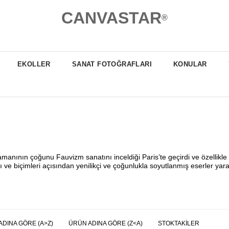
CANVASTAR
®
EKOLLER
SANAT FOTOĞRAFLARI
KONULAR
nın çoğunu Fauvizm sanatını inceldiği Paris’te geçirdi ve özellikle Hen
arı ve biçimleri açısından yenilikçi ve çoğunlukla soyutlanmış eserler ya
ADINA GÖRE (A>Z)
ÜRÜN ADINA GÖRE (Z<A)
STOKTAKILER