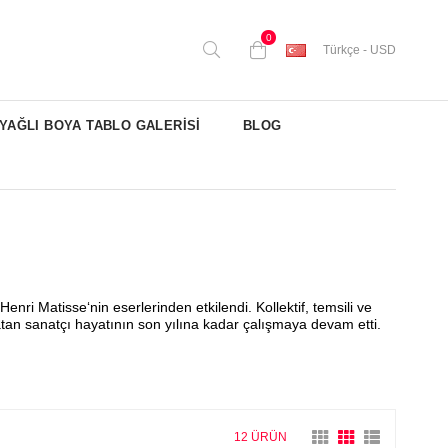
0
Türkçe - USD
YAĞLI BOYA TABLO GALERİSİ
BLOG
ri Matisse‘nin eserlerinden etkilendi. Kollektif, temsili ve
ratan sanatçı hayatının son yılına kadar çalışmaya devam etti.
12 ÜRÜN