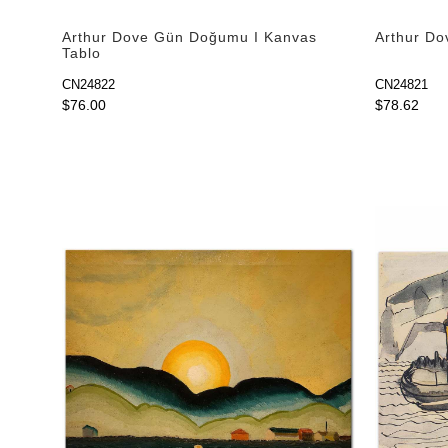
Arthur Dove Gün Doğumu I Kanvas
Arthur Do
Tablo
CN24822
CN24821
$76.00
$78.62