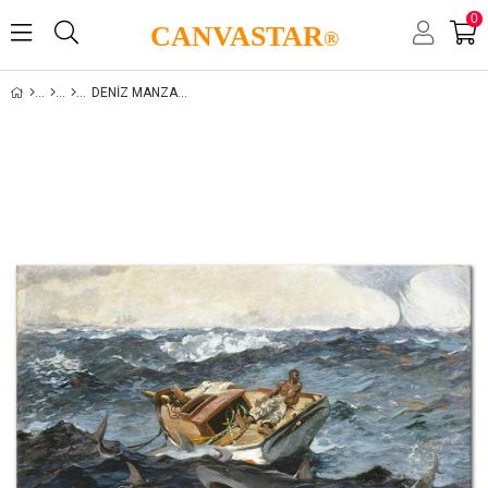
0
CANVASTAR
®
DENIZ MANZARALARI